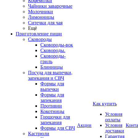
Кофемолки
Чайники заварочные
Молочники
Лимонницы
Ситечки для чая
Ещё
Приготовление пищи
Сковороды
Сковороды-вок
Сковороды.
Сковороды-
гриль
Блинницы
Посуда для выпечки,
запекания и СВЧ
Формы для
выпечки
Формы для
запекания
Как купить
Противни
Кокотницы
Условия
Горшочки для
оплаты
запекания
Акции
Условия
Конт
Формы для СВЧ
доставки
Кастрюли
Гарантия