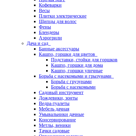
Кофеварки
Весы
Плитки электрические
Щипцы для волос
Фены
Блендеры
Аэрогрили
Дача и сад
Банные аксессуары
Кашпо, горшки для цветов
Подставки, стойки для горшков
Кашпо, горшки для дома
Кашпо, горшки уличные
Борьба с насекомыми и грызунами
Борьба с грузунами
Борьба с насекомыми
Садовый инструмент
Дождевики, зонты
Ведра-туалеты
Мебель дачная
Умывальники дачные
Консервирование
Метлы, веники
Тачки садовые