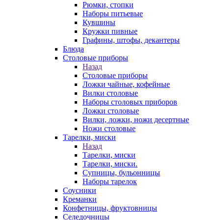
Рюмки, стопки
Наборы питьевые
Кувшины
Кружки пивные
Графины, штофы, декантеры
Блюда
Столовые приборы
Назад
Столовые приборы
Ложки чайные, кофейные
Вилки столовые
Наборы столовых приборов
Ложки столовые
Вилки, ложки, ножи десертные
Ножи столовые
Тарелки, миски
Назад
Тарелки, миски
Тарелки, миски.
Супницы, бульонницы
Наборы тарелок
Соусники
Креманки
Конфетницы, фруктовницы
Селедочницы