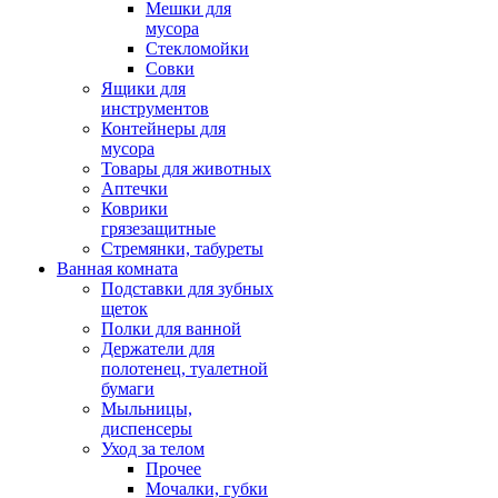
Мешки для
мусора
Стекломойки
Совки
Ящики для
инструментов
Контейнеры для
мусора
Товары для животных
Аптечки
Коврики
грязезащитные
Стремянки, табуреты
Ванная комната
Подставки для зубных
щеток
Полки для ванной
Держатели для
полотенец, туалетной
бумаги
Мыльницы,
диспенсеры
Уход за телом
Прочее
Мочалки, губки