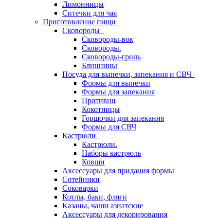
Лимонницы
Ситечки для чая
Приготовление пищи
Сковороды
Сковороды-вок
Сковороды.
Сковороды-гриль
Блинницы
Посуда для выпечки, запекания и СВЧ
Формы для выпечки
Формы для запекания
Противни
Кокотницы
Горшочки для запекания
Формы для СВЧ
Кастрюли
Кастрюли.
Наборы кастрюль
Ковши
Аксессуары для придания формы
Сотейники
Соковарки
Котлы, баки, фляги
Казаны, чаши азиатские
Аксессуары для декорирования