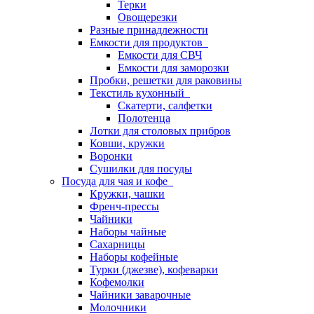
Терки
Овощерезки
Разные принадлежности
Емкости для продуктов
Емкости для СВЧ
Емкости для заморозки
Пробки, решетки для раковины
Текстиль кухонный
Скатерти, салфетки
Полотенца
Лотки для столовых прибров
Ковши, кружки
Воронки
Сушилки для посуды
Посуда для чая и кофе
Кружки, чашки
Френч-прессы
Чайники
Наборы чайные
Сахарницы
Наборы кофейные
Турки (джезве), кофеварки
Кофемолки
Чайники заварочные
Молочники