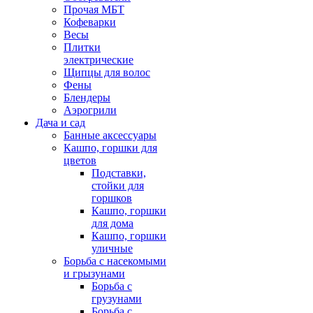
Прочая МБТ
Кофеварки
Весы
Плитки
электрические
Щипцы для волос
Фены
Блендеры
Аэрогрили
Дача и сад
Банные аксессуары
Кашпо, горшки для
цветов
Подставки,
стойки для
горшков
Кашпо, горшки
для дома
Кашпо, горшки
уличные
Борьба с насекомыми
и грызунами
Борьба с
грузунами
Борьба с