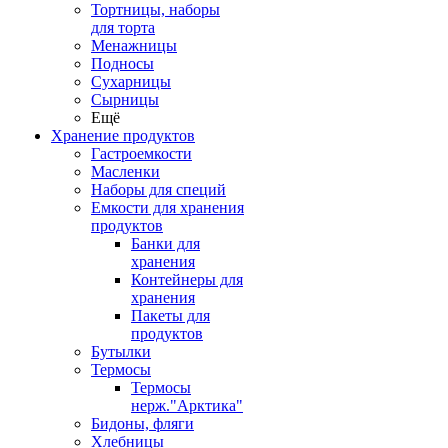
Тортницы, наборы
для торта
Менажницы
Подносы
Сухарницы
Сырницы
Ещё
Хранение продуктов
Гастроемкости
Масленки
Наборы для специй
Емкости для хранения
продуктов
Банки для
хранения
Контейнеры для
хранения
Пакеты для
продуктов
Бутылки
Термосы
Термосы
нерж."Арктика"
Бидоны, фляги
Хлебницы