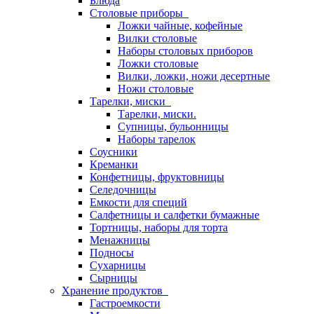
Блюда
Столовые приборы
Ложки чайные, кофейные
Вилки столовые
Наборы столовых приборов
Ложки столовые
Вилки, ложки, ножи десертные
Ножи столовые
Тарелки, миски
Тарелки, миски.
Супницы, бульонницы
Наборы тарелок
Соусники
Креманки
Конфетницы, фруктовницы
Селедочницы
Емкости для специй
Салфетницы и салфетки бумажные
Тортницы, наборы для торта
Менажницы
Подносы
Сухарницы
Сырницы
Хранение продуктов
Гастроемкости