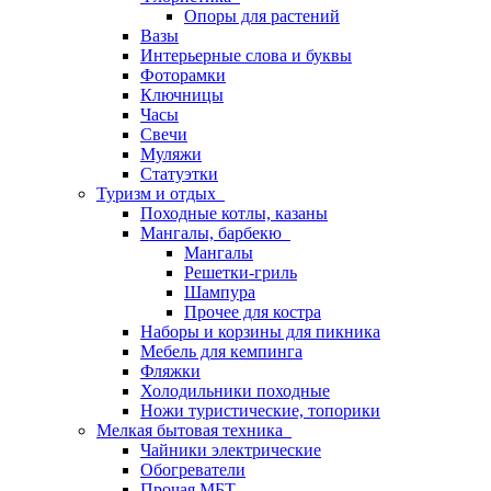
Опоры для растений
Вазы
Интерьерные слова и буквы
Фоторамки
Ключницы
Часы
Свечи
Муляжи
Статуэтки
Туризм и отдых
Походные котлы, казаны
Мангалы, барбекю
Мангалы
Решетки-гриль
Шампура
Прочее для костра
Наборы и корзины для пикника
Мебель для кемпинга
Фляжки
Холодильники походные
Ножи туристические, топорики
Мелкая бытовая техника
Чайники электрические
Обогреватели
Прочая МБТ