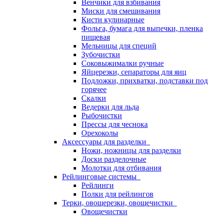
Венчики для взбивания
Миски для смешивания
Кисти кулинарные
Фольга, бумага для выпечки, пленка
пищевая
Мельницы для специй
Зубочистки
Соковыжималки ручные
Яйцерезки, сепараторы для яиц
Подложки, прихватки, подставки под
горячее
Скалки
Ведерки для льда
Рыбочистки
Прессы для чеснока
Орехоколы
Аксессуары для разделки
Ножи, ножницы для разделки
Доски разделочные
Молотки для отбивания
Рейлинговые системы
Рейлинги
Полки для рейлингов
Терки, овощерезки, овощечистки
Овощечистки