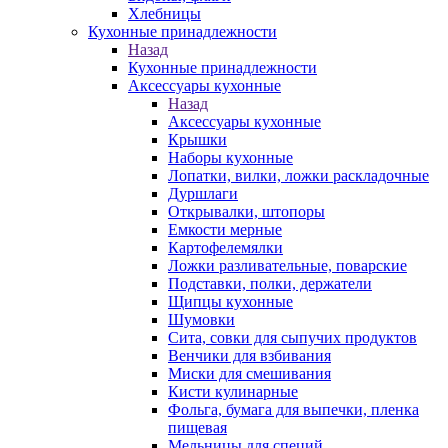
Хлебницы
Кухонные принадлежности
Назад
Кухонные принадлежности
Аксессуары кухонные
Назад
Аксессуары кухонные
Крышки
Наборы кухонные
Лопатки, вилки, ложки раскладочные
Дуршлаги
Открывалки, штопоры
Емкости мерные
Картофелемялки
Ложки разливательные, поварские
Подставки, полки, держатели
Щипцы кухонные
Шумовки
Сита, совки для сыпучих продуктов
Венчики для взбивания
Миски для смешивания
Кисти кулинарные
Фольга, бумага для выпечки, пленка
пищевая
Мельницы для специй