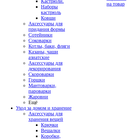
Кастрюли.
на товар
Наборы
кастрюль
Ковши
Аксессуары для
придания формы
Сотейники
Соковарки
Котлы, баки, фляги
Казаны, чаши
азиатские
Аксессуары для
декорирования
Скороварки
Горшки
Мантоварки,
пароварки
Жаровни
Ещё
Уход за домом и хранение
Аксессуары для
хранения вещей
Крючки
Вешалки
Коробки,