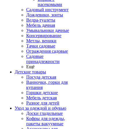
насекомыми
Садовый инструмент
Дождевики, зонты
Ведра-туалеты
Мебель дачная
Умывальники дачные
Консервирование
Метлы, веники
Тачки садовые
Ограждения садовые
Садовые
принадлежности
Ещё
Детские товары
Посуда детская
Ванночки, горки для
купания
Горшки детские
Мебель детская
Разное для детей
Уход за одеждой и обувью
Доски гладильные
Кофры для одежды,
пакеты вакуумные
Аксессуары для