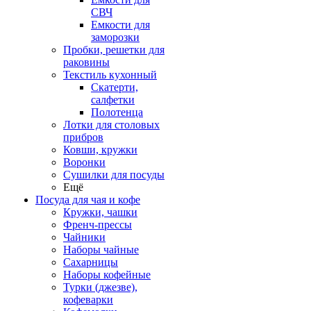
СВЧ
Емкости для
заморозки
Пробки, решетки для
раковины
Текстиль кухонный
Скатерти,
салфетки
Полотенца
Лотки для столовых
прибров
Ковши, кружки
Воронки
Сушилки для посуды
Ещё
Посуда для чая и кофе
Кружки, чашки
Френч-прессы
Чайники
Наборы чайные
Сахарницы
Наборы кофейные
Турки (джезве),
кофеварки