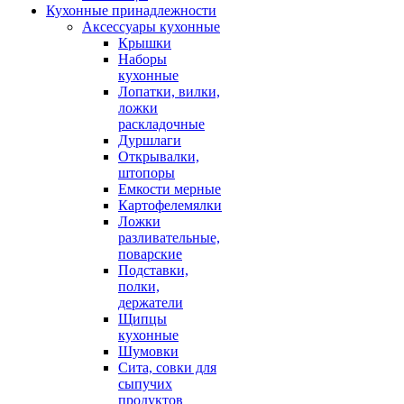
Кухонные принадлежности
Аксессуары кухонные
Крышки
Наборы
кухонные
Лопатки, вилки,
ложки
раскладочные
Дуршлаги
Открывалки,
штопоры
Емкости мерные
Картофелемялки
Ложки
разливательные,
поварские
Подставки,
полки,
держатели
Щипцы
кухонные
Шумовки
Сита, совки для
сыпучих
продуктов