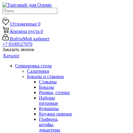
Отложенные
0
Корзина
пуста
0
Войти
Мой кабинет
+7 9109527070
Заказать звонок
Каталог
Сервировка стола
Салатники
Бокалы и стаканы
Стаканы
Бокалы
Рюмки, стопки
Наборы
питьевые
Кувшины
Кружки пивные
Графины,
штофы,
декантеры