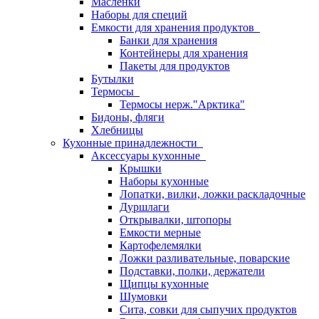
Масленки
Наборы для специй
Емкости для хранения продуктов
Банки для хранения
Контейнеры для хранения
Пакеты для продуктов
Бутылки
Термосы
Термосы нерж."Арктика"
Бидоны, фляги
Хлебницы
Кухонные принадлежности
Аксессуары кухонные
Крышки
Наборы кухонные
Лопатки, вилки, ложки раскладочные
Дуршлаги
Открывалки, штопоры
Емкости мерные
Картофелемялки
Ложки разливательные, поварские
Подставки, полки, держатели
Щипцы кухонные
Шумовки
Сита, совки для сыпучих продуктов