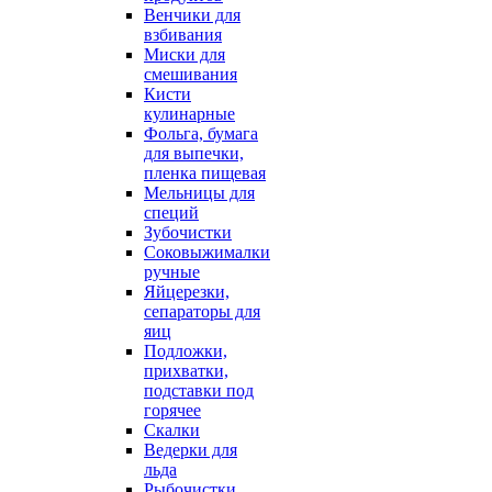
Венчики для
взбивания
Миски для
смешивания
Кисти
кулинарные
Фольга, бумага
для выпечки,
пленка пищевая
Мельницы для
специй
Зубочистки
Соковыжималки
ручные
Яйцерезки,
сепараторы для
яиц
Подложки,
прихватки,
подставки под
горячее
Скалки
Ведерки для
льда
Рыбочистки