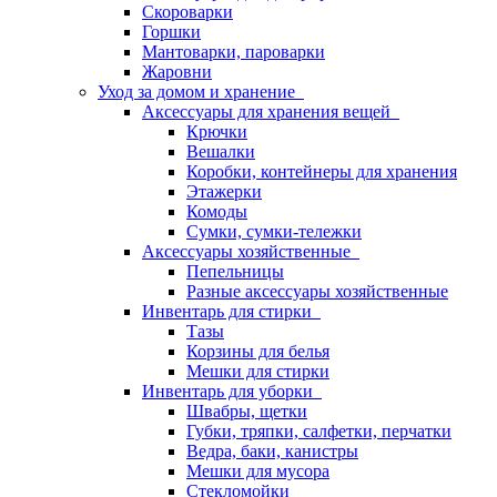
Скороварки
Горшки
Мантоварки, пароварки
Жаровни
Уход за домом и хранение
Аксессуары для хранения вещей
Крючки
Вешалки
Коробки, контейнеры для хранения
Этажерки
Комоды
Сумки, сумки-тележки
Аксессуары хозяйственные
Пепельницы
Разные аксессуары хозяйственные
Инвентарь для стирки
Тазы
Корзины для белья
Мешки для стирки
Инвентарь для уборки
Швабры, щетки
Губки, тряпки, салфетки, перчатки
Ведра, баки, канистры
Мешки для мусора
Стекломойки