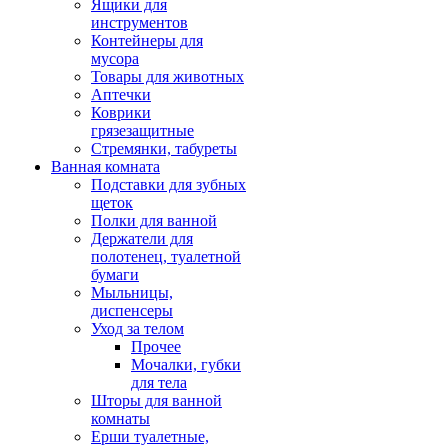
Ящики для
инструментов
Контейнеры для
мусора
Товары для животных
Аптечки
Коврики
грязезащитные
Стремянки, табуреты
Ванная комната
Подставки для зубных
щеток
Полки для ванной
Держатели для
полотенец, туалетной
бумаги
Мыльницы,
диспенсеры
Уход за телом
Прочее
Мочалки, губки
для тела
Шторы для ванной
комнаты
Ерши туалетные,