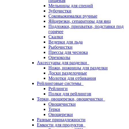
пищевая
Мельницы для специй
Зубочистки
Соковыжималки ручные
Яйцерезки, сепараторы для яиц
Подложки, прихватки, подставки под
горячее
Скалки
Ведерки для льда
Рыбочистки
Прессы для чеснока
Орехоколы
Аксессуары для разделки
Ножи, ножницы для разделки
Доски разделочные
Молотки для отбивания
Рейлинговые системы
Рейлинги
Полки для рейлингов
Терки, овощерезки, овощечистки
Овощечистки
Терки
Овощерезки
Разные принадлежности
Емкости для продуктов