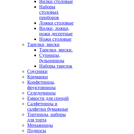
Вилки столовые
Наборы
столовых
приборов
Ложки столовые
Вилки, ложки,
ножи десертные
Ножи столовые
Тарелки, миски
Тарелки, миски.
Супницы,
бульонницы
Наборы тарелок
Соусники
Креманки
Конфетницы,
фруктовницы
Селедочницы
Емкости для специй
Салфетницы и
салфетки бумажные
Тортницы, наборы
для торта
Менажницы
Подносы