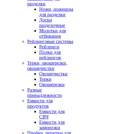
разделки
Ножи, ножницы
для разделки
Доски
разделочные
Молотки для
отбивания
Рейлинговые системы
Рейлинги
Полки для
рейлингов
Терки, овощерезки,
овощечистки
Овощечистки
Терки
Овощерезки
Разные
принадлежности
Емкости для
продуктов
Емкости для
СВЧ
Емкости для
заморозки
Пробки, решетки для