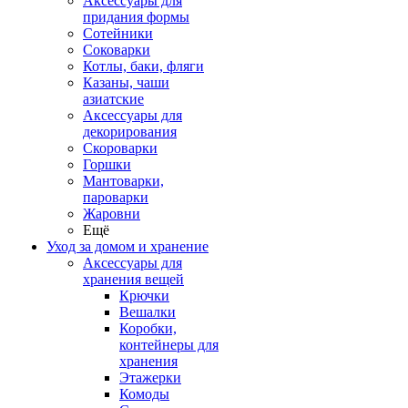
Аксессуары для
придания формы
Сотейники
Соковарки
Котлы, баки, фляги
Казаны, чаши
азиатские
Аксессуары для
декорирования
Скороварки
Горшки
Мантоварки,
пароварки
Жаровни
Ещё
Уход за домом и хранение
Аксессуары для
хранения вещей
Крючки
Вешалки
Коробки,
контейнеры для
хранения
Этажерки
Комоды