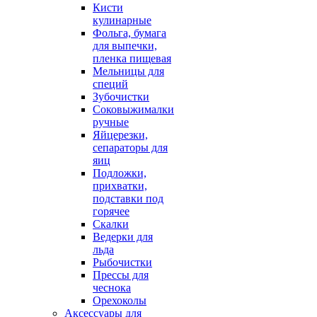
Кисти
кулинарные
Фольга, бумага
для выпечки,
пленка пищевая
Мельницы для
специй
Зубочистки
Соковыжималки
ручные
Яйцерезки,
сепараторы для
яиц
Подложки,
прихватки,
подставки под
горячее
Скалки
Ведерки для
льда
Рыбочистки
Прессы для
чеснока
Орехоколы
Аксессуары для