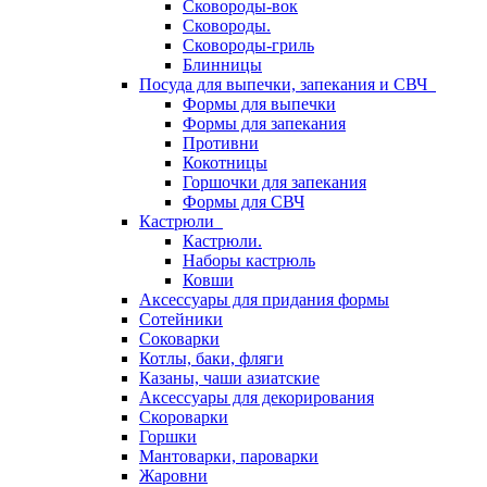
Сковороды-вок
Сковороды.
Сковороды-гриль
Блинницы
Посуда для выпечки, запекания и СВЧ
Формы для выпечки
Формы для запекания
Противни
Кокотницы
Горшочки для запекания
Формы для СВЧ
Кастрюли
Кастрюли.
Наборы кастрюль
Ковши
Аксессуары для придания формы
Сотейники
Соковарки
Котлы, баки, фляги
Казаны, чаши азиатские
Аксессуары для декорирования
Скороварки
Горшки
Мантоварки, пароварки
Жаровни