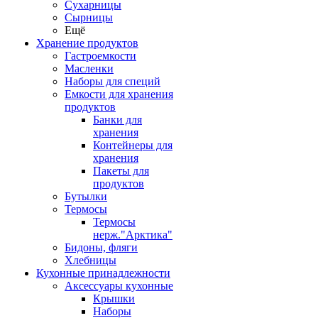
Сухарницы
Сырницы
Ещё
Хранение продуктов
Гастроемкости
Масленки
Наборы для специй
Емкости для хранения
продуктов
Банки для
хранения
Контейнеры для
хранения
Пакеты для
продуктов
Бутылки
Термосы
Термосы
нерж."Арктика"
Бидоны, фляги
Хлебницы
Кухонные принадлежности
Аксессуары кухонные
Крышки
Наборы