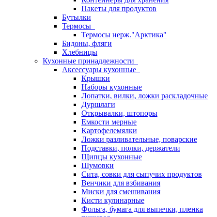
Пакеты для продуктов
Бутылки
Термосы
Термосы нерж."Арктика"
Бидоны, фляги
Хлебницы
Кухонные принадлежности
Аксессуары кухонные
Крышки
Наборы кухонные
Лопатки, вилки, ложки раскладочные
Дуршлаги
Открывалки, штопоры
Емкости мерные
Картофелемялки
Ложки разливательные, поварские
Подставки, полки, держатели
Щипцы кухонные
Шумовки
Сита, совки для сыпучих продуктов
Венчики для взбивания
Миски для смешивания
Кисти кулинарные
Фольга, бумага для выпечки, пленка