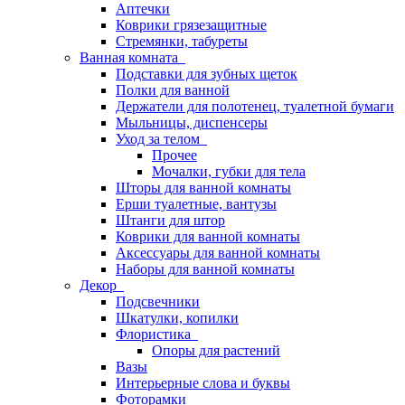
Аптечки
Коврики грязезащитные
Стремянки, табуреты
Ванная комната
Подставки для зубных щеток
Полки для ванной
Держатели для полотенец, туалетной бумаги
Мыльницы, диспенсеры
Уход за телом
Прочее
Мочалки, губки для тела
Шторы для ванной комнаты
Ерши туалетные, вантузы
Штанги для штор
Коврики для ванной комнаты
Аксессуары для ванной комнаты
Наборы для ванной комнаты
Декор
Подсвечники
Шкатулки, копилки
Флористика
Опоры для растений
Вазы
Интерьерные слова и буквы
Фоторамки