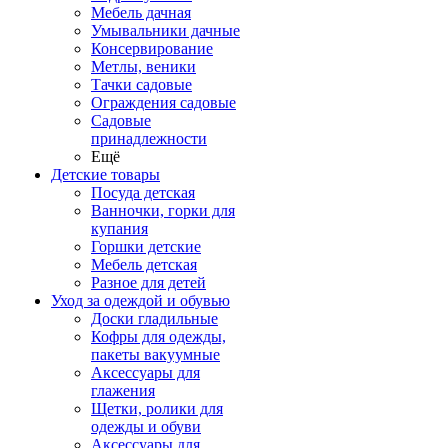
Мебель дачная
Умывальники дачные
Консервирование
Метлы, веники
Тачки садовые
Ограждения садовые
Садовые
принадлежности
Ещё
Детские товары
Посуда детская
Ванночки, горки для
купания
Горшки детские
Мебель детская
Разное для детей
Уход за одеждой и обувью
Доски гладильные
Кофры для одежды,
пакеты вакуумные
Аксессуары для
глажения
Щетки, ролики для
одежды и обуви
Аксессуары для