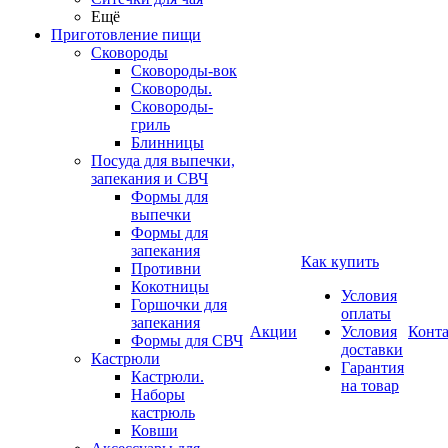
Ещё
Приготовление пищи
Сковороды
Сковороды-вок
Сковороды.
Сковороды-
гриль
Блинницы
Посуда для выпечки,
запекания и СВЧ
Формы для
выпечки
Формы для
запекания
Как купить
Противни
Кокотницы
Условия
Горшочки для
оплаты
запекания
Акции
Условия
Конт
Формы для СВЧ
доставки
Кастрюли
Гарантия
Кастрюли.
на товар
Наборы
кастрюль
Ковши