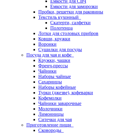
Емкости для СВЧ
Емкости для заморозки
Пробки, решетки для раковины
Текстиль кухонный
Скатерти, салфетки
Полотенца
Лотки для столовых прибров
Ковши, кружки
Воронки
Сушилки для посуды
Посуда для чая и кофе
Кружки, чашки
Френч-прессы
Чайники
Наборы чайные
Сахарницы
Наборы кофейные
Турки (джезве), кофеварки
Кофемолки
Чайники заварочные
Молочники
Лимонницы
Ситечки для чая
Приготовление пищи
Сковороды