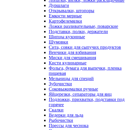
Лопатки, вилки, ложки раскладочные
Дуршлаги
Открывалки, штопоры
Емкости мерные
Картофелемялки
Ложки разливательные, поварские
Подставки, полки, держатели
Щипцы кухонные
Шумовки
Сита, совки для сыпучих продуктов
Венчики для взбивания
Миски для смешивания
Кисти кулинарные
Фольга, бумага для выпечки, пленка
пищевая
Мельницы для специй
Зубочистки
Соковыжималки ручные
Яйцерезки, сепараторы для яиц
Подложки, прихватки, подставки под
горячее
Скалки
Ведерки для льда
Рыбочистки
Прессы для чеснока