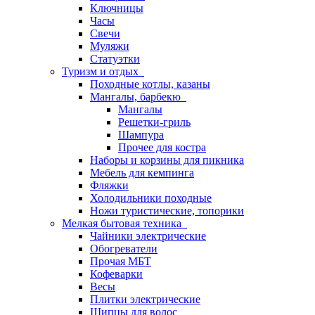
Ключницы
Часы
Свечи
Муляжи
Статуэтки
Туризм и отдых
Походные котлы, казаны
Мангалы, барбекю
Мангалы
Решетки-гриль
Шампура
Прочее для костра
Наборы и корзины для пикника
Мебель для кемпинга
Фляжки
Холодильники походные
Ножи туристические, топорики
Мелкая бытовая техника
Чайники электрические
Обогреватели
Прочая МБТ
Кофеварки
Весы
Плитки электрические
Щипцы для волос