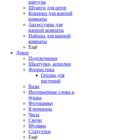
вантузы
Штанги для штор
Коврики для ванной
комнаты
Аксессуары для
ванной комнаты
Наборы для ванной
комнаты
Ещё
Декор
Подсвечники
Шкатулки, копилки
Флористика
Опоры для
растений
Вазы
Интерьерные слова и
буквы
Фоторамки
Ключницы
Часы
Свечи
Муляжи
Статуэтки
Ещё