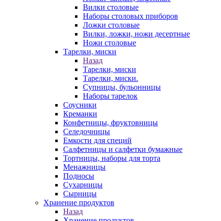
Вилки столовые
Наборы столовых приборов
Ложки столовые
Вилки, ложки, ножи десертные
Ножи столовые
Тарелки, миски
Назад
Тарелки, миски
Тарелки, миски.
Супницы, бульонницы
Наборы тарелок
Соусники
Креманки
Конфетницы, фруктовницы
Селедочницы
Емкости для специй
Салфетницы и салфетки бумажные
Тортницы, наборы для торта
Менажницы
Подносы
Сухарницы
Сырницы
Хранение продуктов
Назад
Хранение продуктов