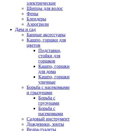
электрические
Щипцы для волос
Фены
Блендеры
Аэрогрили
Дача и сад
Банные аксессуары
Кашпо, горшки для
цветов
Подставки,
стойки для
горшков
Кашпо, горшки
для дома
Кашпо, горшки
уличные
Борьба с насекомыми
и грызунами
Борьба с
грузунами
Борьба с
насекомыми
Садовый инструмент
Дождевики, зонты
Ведра-туалеты