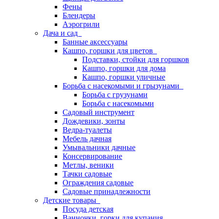
Фены
Блендеры
Аэрогрили
Дача и сад
Банные аксессуары
Кашпо, горшки для цветов
Подставки, стойки для горшков
Кашпо, горшки для дома
Кашпо, горшки уличные
Борьба с насекомыми и грызунами
Борьба с грузунами
Борьба с насекомыми
Садовый инструмент
Дождевики, зонты
Ведра-туалеты
Мебель дачная
Умывальники дачные
Консервирование
Метлы, веники
Тачки садовые
Ограждения садовые
Садовые принадлежности
Детские товары
Посуда детская
Ванночки, горки для купания