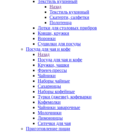
Текстиль кухонный
Назад
Текстиль кухонный
Скатерти, салфетки
Полотенца
Лотки для столовых прибров
Ковши, кружки
Воронки
Сушилки для посуды
Посуда для чая и кофе
Назад
Посуда для чая и кофе
Кружки, чашки
Френч-прессы
Чайники
Наборы чайные
Сахарницы
Наборы кофейные
Турки (джезве), кофеварки
Кофемолки
Чайники заварочные
Молочники
Лимонницы
Ситечки для чая
Приготовление пищи