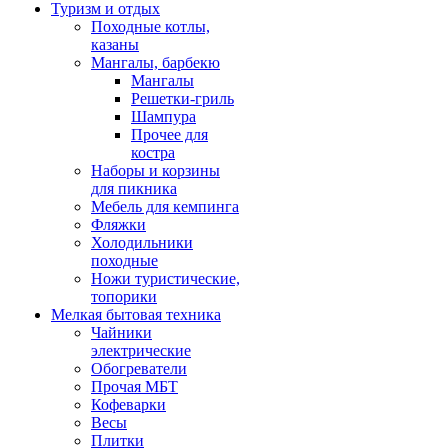
Туризм и отдых
Походные котлы,
казаны
Мангалы, барбекю
Мангалы
Решетки-гриль
Шампура
Прочее для
костра
Наборы и корзины
для пикника
Мебель для кемпинга
Фляжки
Холодильники
походные
Ножи туристические,
топорики
Мелкая бытовая техника
Чайники
электрические
Обогреватели
Прочая МБТ
Кофеварки
Весы
Плитки