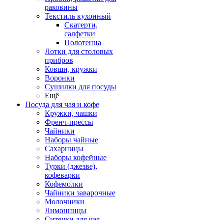
раковины
Текстиль кухонный
Скатерти,
салфетки
Полотенца
Лотки для столовых
прибров
Ковши, кружки
Воронки
Сушилки для посуды
Ещё
Посуда для чая и кофе
Кружки, чашки
Френч-прессы
Чайники
Наборы чайные
Сахарницы
Наборы кофейные
Турки (джезве),
кофеварки
Кофемолки
Чайники заварочные
Молочники
Лимонницы
Ситечки для чая