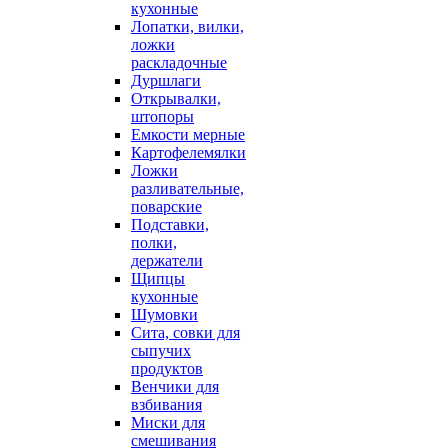
кухонные
Лопатки, вилки,
ложки
раскладочные
Дуршлаги
Открывалки,
штопоры
Емкости мерные
Картофелемялки
Ложки
разливательные,
поварские
Подставки,
полки,
держатели
Щипцы
кухонные
Шумовки
Сита, совки для
сыпучих
продуктов
Венчики для
взбивания
Миски для
смешивания