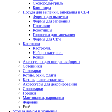
Сковороды-гриль
Блинницы
Посуда для выпечки, запекания и СВЧ
Формы для выпечки
Формы для запекания
Противни
Кокотницы
Горшочки для запекания
Формы для СВЧ
Кастрюли
Кастрюли.
Наборы кастрюль
Ковши
Аксессуары для придания формы
Сотейники
Соковарки
Котлы, баки, фляги
Казаны, чаши азиатские
Аксессуары для декорирования
Скороварки
Горшки
Мантоварки, пароварки
Жаровни
Ещё
Уход за домом и хранение