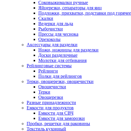
Соковыжималки ручные
Яйцерезки, сепараторы для яиц
Подложки, прихватки, подставки под горячее
Скалки
Ведерки для льда
Рыбочистки
Прессы для чеснока
Орехоколы
Аксессуары для разделки
Ножи, ножницы для разделки
Доски разделочные
Молотки для отбивания
Рейлинговые системы
Рейлинги
Полки для рейлингов
Терки, овощерезки, овощечистки
Овощечистки
Терки
Овощерезки
Разные принадлежности
Емкости для продуктов
Емкости для СВЧ
Емкости для заморозки
Пробки, решетки для раковины
Текстиль кухонный