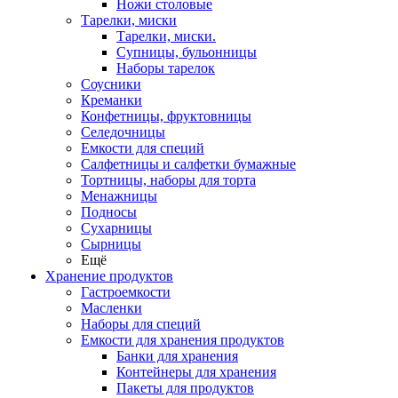
Ножи столовые
Тарелки, миски
Тарелки, миски.
Супницы, бульонницы
Наборы тарелок
Соусники
Креманки
Конфетницы, фруктовницы
Селедочницы
Емкости для специй
Салфетницы и салфетки бумажные
Тортницы, наборы для торта
Менажницы
Подносы
Сухарницы
Сырницы
Ещё
Хранение продуктов
Гастроемкости
Масленки
Наборы для специй
Емкости для хранения продуктов
Банки для хранения
Контейнеры для хранения
Пакеты для продуктов