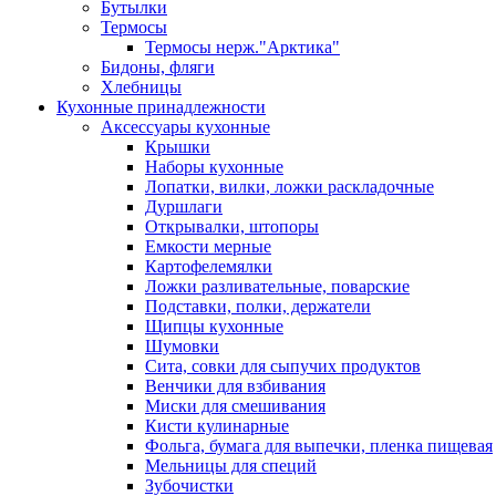
Бутылки
Термосы
Термосы нерж."Арктика"
Бидоны, фляги
Хлебницы
Кухонные принадлежности
Аксессуары кухонные
Крышки
Наборы кухонные
Лопатки, вилки, ложки раскладочные
Дуршлаги
Открывалки, штопоры
Емкости мерные
Картофелемялки
Ложки разливательные, поварские
Подставки, полки, держатели
Щипцы кухонные
Шумовки
Сита, совки для сыпучих продуктов
Венчики для взбивания
Миски для смешивания
Кисти кулинарные
Фольга, бумага для выпечки, пленка пищевая
Мельницы для специй
Зубочистки