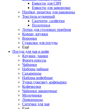
Емкости для СВЧ
Емкости для заморозки
Пробки, решетки для раковины
Текстиль кухонный
Скатерти, салфетки
Полотенца
Лотки для столовых прибров
Ковши, кружки
Воронки
Сушилки для посуды
Ещё
Посуда для чая и кофе
Кружки, чашки
Френч-прессы
Чайники
Наборы чайные
Сахарницы
Наборы кофейные
Турки (джезве), кофеварки
Кофемолки
Чайники заварочные
Молочники
Лимонницы
Ситечки для чая
Ещё