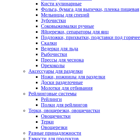
Кисти кулинарные
Фольга, бумага для выпечки, пленка пищевая
Мельницы для специй
Зубочистки
Соковыжималки ручные
Яйцерезки, сепараторы для яиц
Подложки, прихватки, подставки под горячее
Скалки
Ведерки для льда
Рыбочистки
Прессы для чеснока
Орехоколы
Аксессуары для разделки
Ножи, ножницы для разделки
Доски разделочные
Молотки для отбивания
Рейлинговые системы
Рейлинги
Полки для рейлингов
Терки, овощерезки, овощечистки
Овощечистки
Терки
Овощерезки
Разные принадлежности
Емкости для продуктов