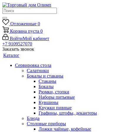
Отложенные
0
Корзина
пуста
0
Войти
Мой кабинет
+7 9109527070
Заказать звонок
Каталог
Сервировка стола
Салатники
Бокалы и стаканы
Стаканы
Бокалы
Рюмки, стопки
Наборы питьевые
Кувшины
Кружки пивные
Графины, штофы, декантеры
Блюда
Столовые приборы
Ложки чайные, кофейные