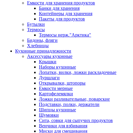
Емкости для хранения продуктов
Банки для хранения
Контейнеры для хранения
Пакеты для продуктов
Бутылки
Термосы
Термосы нерж."Арктика"
Бидоны, фляги
Хлебницы
Кухонные принадлежности
Аксессуары кухонные
Крышки
Наборы кухонные
Лопатки, вилки, ложки раскладочные
Дуршлаги
Открывалки, штопоры
Емкости мерные
Картофелемялки
Ложки разливательные, поварские
Подставки, полки, держатели
Щипцы кухонные
Шумовки
Сита, совки для сыпучих продуктов
Венчики для взбивания
Миски для смешивания