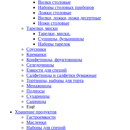
Вилки столовые
Наборы столовых приборов
Ложки столовые
Вилки, ложки, ножи десертные
Ножи столовые
Тарелки, миски
Тарелки, миски.
Супницы, бульонницы
Наборы тарелок
Соусники
Креманки
Конфетницы, фруктовницы
Селедочницы
Емкости для специй
Салфетницы и салфетки бумажные
Тортницы, наборы для торта
Менажницы
Подносы
Сухарницы
Сырницы
Ещё
Хранение продуктов
Гастроемкости
Масленки
Наборы для специй