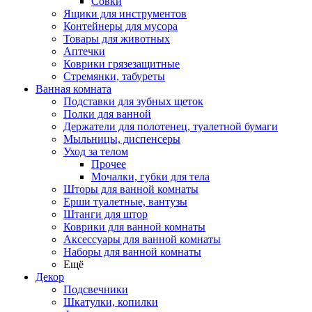
Совки
Ящики для инструментов
Контейнеры для мусора
Товары для животных
Аптечки
Коврики грязезащитные
Стремянки, табуреты
Ванная комната
Подставки для зубных щеток
Полки для ванной
Держатели для полотенец, туалетной бумаги
Мыльницы, диспенсеры
Уход за телом
Прочее
Мочалки, губки для тела
Шторы для ванной комнаты
Ерши туалетные, вантузы
Штанги для штор
Коврики для ванной комнаты
Аксессуары для ванной комнаты
Наборы для ванной комнаты
Ещё
Декор
Подсвечники
Шкатулки, копилки