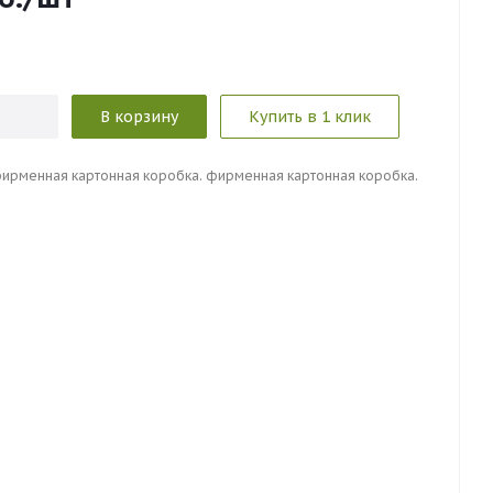
В корзину
Купить в 1 клик
фиpмeннaя кapтoннaя кopoбкa. фиpмeннaя кapтoннaя кopoбкa.