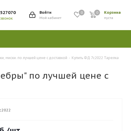
9527070
Войти
Корзина
0
0
Мой кабинет
пуста
 звонок
ки, миски. по лучшей цене с доставкой
-
Купить ФД 7с2022 Тарелка
зебры" по лучшей цене с
с2022
б.
/шт