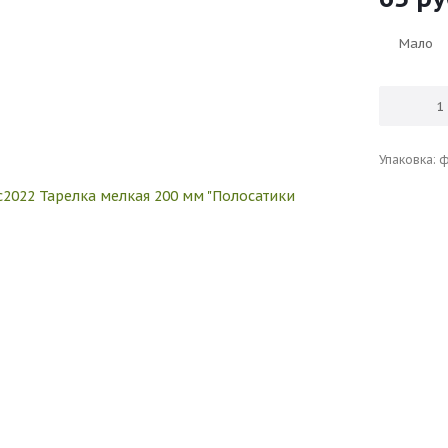
Мало
Упaкoвкa: 