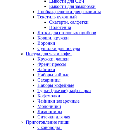
Емкости для СВЧ
Емкости для заморозки
Пробки, решетки для раковины
Текстиль кухонный
Скатерти, салфетки
Полотенца
Лотки для столовых прибров
Ковши, кружки
Воронки
Сушилки для посуды
Посуда для чая и кофе
Кружки, чашки
Френч-прессы
Чайники
Наборы чайные
Сахарницы
Наборы кофейные
Турки (джезве), кофеварки
Кофемолки
Чайники заварочные
Молочники
Лимонницы
Ситечки для чая
Приготовление пищи
Сковороды