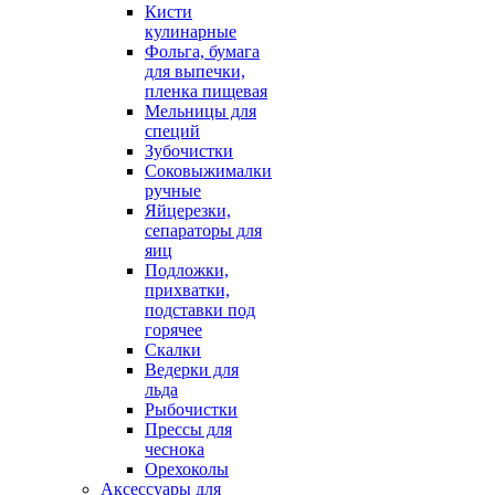
Кисти
кулинарные
Фольга, бумага
для выпечки,
пленка пищевая
Мельницы для
специй
Зубочистки
Соковыжималки
ручные
Яйцерезки,
сепараторы для
яиц
Подложки,
прихватки,
подставки под
горячее
Скалки
Ведерки для
льда
Рыбочистки
Прессы для
чеснока
Орехоколы
Аксессуары для