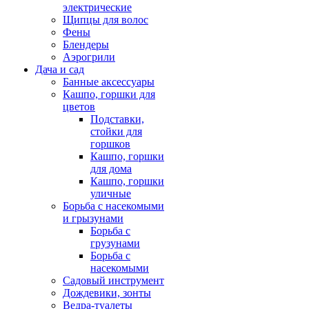
электрические
Щипцы для волос
Фены
Блендеры
Аэрогрили
Дача и сад
Банные аксессуары
Кашпо, горшки для
цветов
Подставки,
стойки для
горшков
Кашпо, горшки
для дома
Кашпо, горшки
уличные
Борьба с насекомыми
и грызунами
Борьба с
грузунами
Борьба с
насекомыми
Садовый инструмент
Дождевики, зонты
Ведра-туалеты