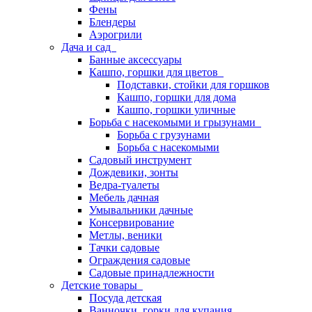
Фены
Блендеры
Аэрогрили
Дача и сад
Банные аксессуары
Кашпо, горшки для цветов
Подставки, стойки для горшков
Кашпо, горшки для дома
Кашпо, горшки уличные
Борьба с насекомыми и грызунами
Борьба с грузунами
Борьба с насекомыми
Садовый инструмент
Дождевики, зонты
Ведра-туалеты
Мебель дачная
Умывальники дачные
Консервирование
Метлы, веники
Тачки садовые
Ограждения садовые
Садовые принадлежности
Детские товары
Посуда детская
Ванночки, горки для купания