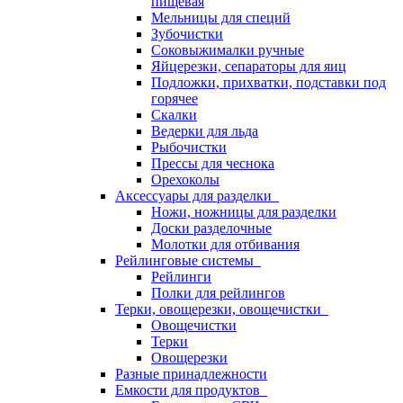
пищевая
Мельницы для специй
Зубочистки
Соковыжималки ручные
Яйцерезки, сепараторы для яиц
Подложки, прихватки, подставки под
горячее
Скалки
Ведерки для льда
Рыбочистки
Прессы для чеснока
Орехоколы
Аксессуары для разделки
Ножи, ножницы для разделки
Доски разделочные
Молотки для отбивания
Рейлинговые системы
Рейлинги
Полки для рейлингов
Терки, овощерезки, овощечистки
Овощечистки
Терки
Овощерезки
Разные принадлежности
Емкости для продуктов