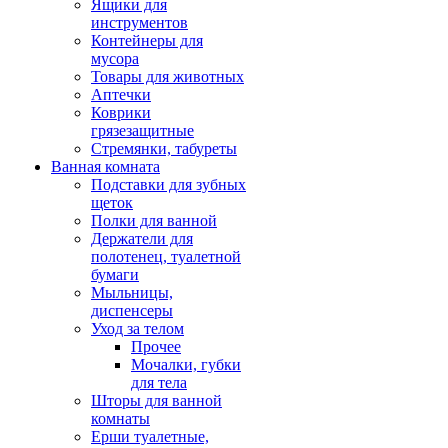
Ящики для
инструментов
Контейнеры для
мусора
Товары для животных
Аптечки
Коврики
грязезащитные
Стремянки, табуреты
Ванная комната
Подставки для зубных
щеток
Полки для ванной
Держатели для
полотенец, туалетной
бумаги
Мыльницы,
диспенсеры
Уход за телом
Прочее
Мочалки, губки
для тела
Шторы для ванной
комнаты
Ерши туалетные,