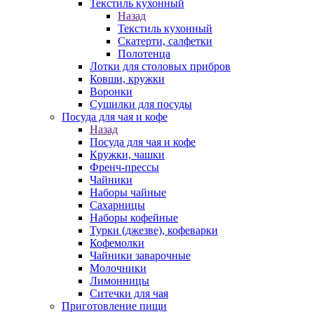
Текстиль кухонный
Назад
Текстиль кухонный
Скатерти, салфетки
Полотенца
Лотки для столовых прибров
Ковши, кружки
Воронки
Сушилки для посуды
Посуда для чая и кофе
Назад
Посуда для чая и кофе
Кружки, чашки
Френч-прессы
Чайники
Наборы чайные
Сахарницы
Наборы кофейные
Турки (джезве), кофеварки
Кофемолки
Чайники заварочные
Молочники
Лимонницы
Ситечки для чая
Приготовление пищи