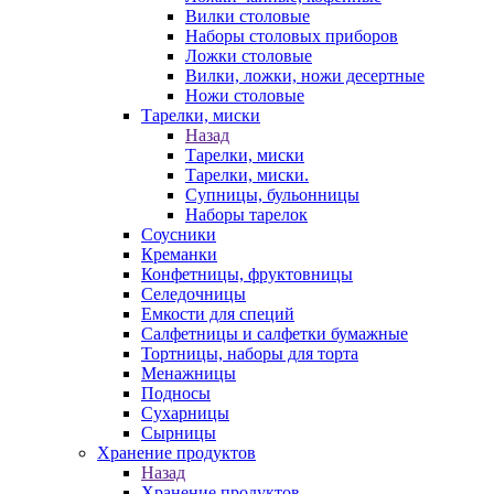
Вилки столовые
Наборы столовых приборов
Ложки столовые
Вилки, ложки, ножи десертные
Ножи столовые
Тарелки, миски
Назад
Тарелки, миски
Тарелки, миски.
Супницы, бульонницы
Наборы тарелок
Соусники
Креманки
Конфетницы, фруктовницы
Селедочницы
Емкости для специй
Салфетницы и салфетки бумажные
Тортницы, наборы для торта
Менажницы
Подносы
Сухарницы
Сырницы
Хранение продуктов
Назад
Хранение продуктов