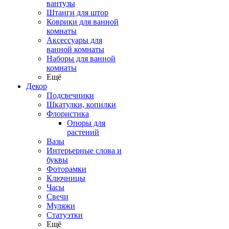
вантузы
Штанги для штор
Коврики для ванной
комнаты
Аксессуары для
ванной комнаты
Наборы для ванной
комнаты
Ещё
Декор
Подсвечники
Шкатулки, копилки
Флористика
Опоры для
растений
Вазы
Интерьерные слова и
буквы
Фоторамки
Ключницы
Часы
Свечи
Муляжи
Статуэтки
Ещё