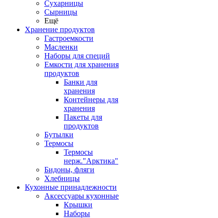
Сухарницы
Сырницы
Ещё
Хранение продуктов
Гастроемкости
Масленки
Наборы для специй
Емкости для хранения
продуктов
Банки для
хранения
Контейнеры для
хранения
Пакеты для
продуктов
Бутылки
Термосы
Термосы
нерж."Арктика"
Бидоны, фляги
Хлебницы
Кухонные принадлежности
Аксессуары кухонные
Крышки
Наборы