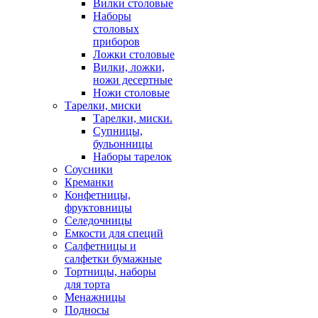
Вилки столовые
Наборы
столовых
приборов
Ложки столовые
Вилки, ложки,
ножи десертные
Ножи столовые
Тарелки, миски
Тарелки, миски.
Супницы,
бульонницы
Наборы тарелок
Соусники
Креманки
Конфетницы,
фруктовницы
Селедочницы
Емкости для специй
Салфетницы и
салфетки бумажные
Тортницы, наборы
для торта
Менажницы
Подносы