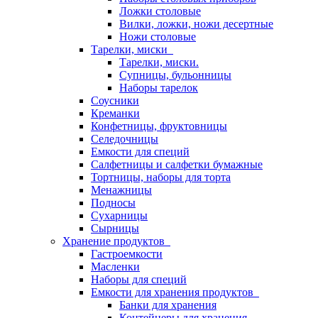
Ложки столовые
Вилки, ложки, ножи десертные
Ножи столовые
Тарелки, миски
Тарелки, миски.
Супницы, бульонницы
Наборы тарелок
Соусники
Креманки
Конфетницы, фруктовницы
Селедочницы
Емкости для специй
Салфетницы и салфетки бумажные
Тортницы, наборы для торта
Менажницы
Подносы
Сухарницы
Сырницы
Хранение продуктов
Гастроемкости
Масленки
Наборы для специй
Емкости для хранения продуктов
Банки для хранения
Контейнеры для хранения