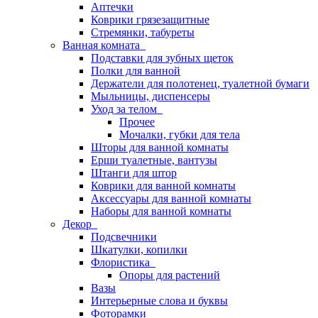
Аптечки
Коврики грязезащитные
Стремянки, табуреты
Ванная комната
Подставки для зубных щеток
Полки для ванной
Держатели для полотенец, туалетной бумаги
Мыльницы, диспенсеры
Уход за телом
Прочее
Мочалки, губки для тела
Шторы для ванной комнаты
Ерши туалетные, вантузы
Штанги для штор
Коврики для ванной комнаты
Аксессуары для ванной комнаты
Наборы для ванной комнаты
Декор
Подсвечники
Шкатулки, копилки
Флористика
Опоры для растений
Вазы
Интерьерные слова и буквы
Фоторамки