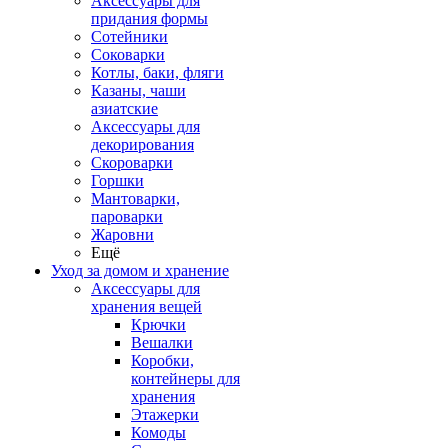
Аксессуары для
придания формы
Сотейники
Соковарки
Котлы, баки, фляги
Казаны, чаши
азиатские
Аксессуары для
декорирования
Скороварки
Горшки
Мантоварки,
пароварки
Жаровни
Ещё
Уход за домом и хранение
Аксессуары для
хранения вещей
Крючки
Вешалки
Коробки,
контейнеры для
хранения
Этажерки
Комоды