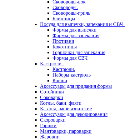
Сковороды-вок
Сковороды.
Сковороды-гриль
Блинницы
Посуда для выпечки, запекания и СВЧ
Формы для выпечки
Формы для запекания
Противни
Кокотницы
Горшочки для запекания
Формы для СВЧ
Кастрюли
Кастрюли.
Наборы кастрюль
Ковши
Аксессуары для придания формы
Сотейники
Соковарки
Котлы, баки, фляги
Казаны, чаши азиатские
Аксессуары для декорирования
Скороварки
Горшки
Мантоварки, пароварки
Жаровни