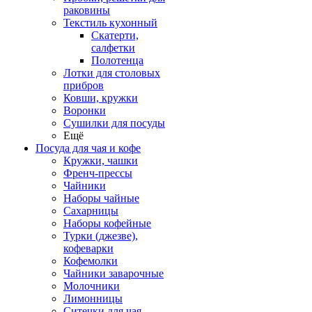
раковины
Текстиль кухонный
Скатерти,
салфетки
Полотенца
Лотки для столовых
прибров
Ковши, кружки
Воронки
Сушилки для посуды
Ещё
Посуда для чая и кофе
Кружки, чашки
Френч-прессы
Чайники
Наборы чайные
Сахарницы
Наборы кофейные
Турки (джезве),
кофеварки
Кофемолки
Чайники заварочные
Молочники
Лимонницы
Ситечки для чая