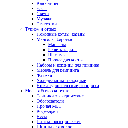
Ключницы
Часы
Свечи
Муляжи
Статуэтки
Туризм и отдых
Походные котлы, казаны
Мангалы, барбекю
Мангалы
Решетки-гриль
Шампура
Прочее для костра
Наборы и корзины для пикника
Мебель для кемпинга
Фляжки
Холодильники походные
Ножи туристические, топорики
Мелкая бытовая техника
Чайники электрические
Обогреватели
Прочая МБТ
Кофеварки
Весы
Плитки электрические
Щипцы для волос