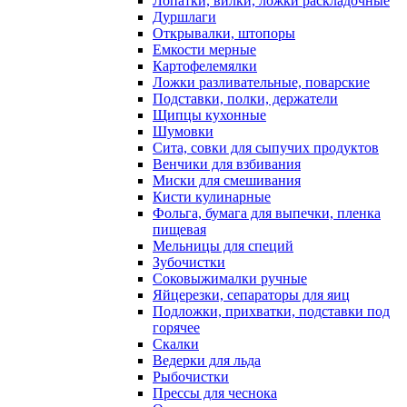
Лопатки, вилки, ложки раскладочные
Дуршлаги
Открывалки, штопоры
Емкости мерные
Картофелемялки
Ложки разливательные, поварские
Подставки, полки, держатели
Щипцы кухонные
Шумовки
Сита, совки для сыпучих продуктов
Венчики для взбивания
Миски для смешивания
Кисти кулинарные
Фольга, бумага для выпечки, пленка
пищевая
Мельницы для специй
Зубочистки
Соковыжималки ручные
Яйцерезки, сепараторы для яиц
Подложки, прихватки, подставки под
горячее
Скалки
Ведерки для льда
Рыбочистки
Прессы для чеснока