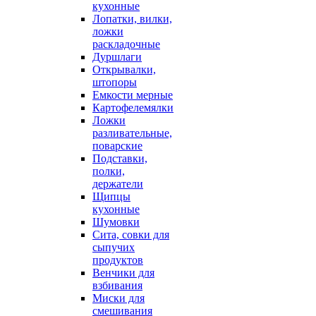
кухонные
Лопатки, вилки,
ложки
раскладочные
Дуршлаги
Открывалки,
штопоры
Емкости мерные
Картофелемялки
Ложки
разливательные,
поварские
Подставки,
полки,
держатели
Щипцы
кухонные
Шумовки
Сита, совки для
сыпучих
продуктов
Венчики для
взбивания
Миски для
смешивания