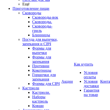
Ещё
Приготовление пищи
Сковороды
Сковороды-вок
Сковороды.
Сковороды-
гриль
Блинницы
Посуда для выпечки,
запекания и СВЧ
Формы для
выпечки
Формы для
запекания
Как купить
Противни
Кокотницы
Условия
Горшочки для
оплаты
запекания
Акции
Условия
Конт
Формы для СВЧ
доставки
Кастрюли
Гарантия
Кастрюли.
на товар
Наборы
кастрюль
Ковши