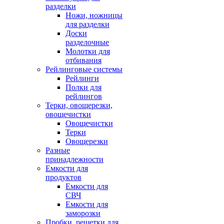
разделки
Ножи, ножницы
для разделки
Доски
разделочные
Молотки для
отбивания
Рейлинговые системы
Рейлинги
Полки для
рейлингов
Терки, овощерезки,
овощечистки
Овощечистки
Терки
Овощерезки
Разные
принадлежности
Емкости для
продуктов
Емкости для
СВЧ
Емкости для
заморозки
Пробки, решетки для