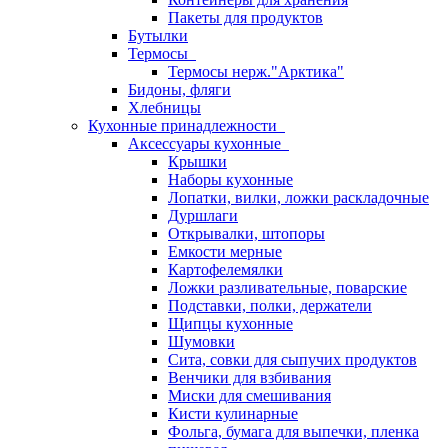
Пакеты для продуктов
Бутылки
Термосы
Термосы нерж."Арктика"
Бидоны, фляги
Хлебницы
Кухонные принадлежности
Аксессуары кухонные
Крышки
Наборы кухонные
Лопатки, вилки, ложки раскладочные
Дуршлаги
Открывалки, штопоры
Емкости мерные
Картофелемялки
Ложки разливательные, поварские
Подставки, полки, держатели
Щипцы кухонные
Шумовки
Сита, совки для сыпучих продуктов
Венчики для взбивания
Миски для смешивания
Кисти кулинарные
Фольга, бумага для выпечки, пленка