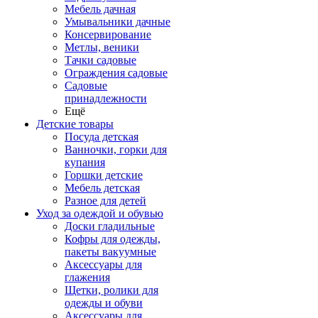
Мебель дачная
Умывальники дачные
Консервирование
Метлы, веники
Тачки садовые
Ограждения садовые
Садовые
принадлежности
Ещё
Детские товары
Посуда детская
Ванночки, горки для
купания
Горшки детские
Мебель детская
Разное для детей
Уход за одеждой и обувью
Доски гладильные
Кофры для одежды,
пакеты вакуумные
Аксессуары для
глажения
Щетки, ролики для
одежды и обуви
Аксессуары для