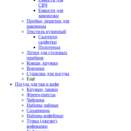
СВЧ
Емкости для
заморозки
Пробки, решетки для
раковины
Текстиль кухонный
Скатерти,
салфетки
Полотенца
Лотки для столовых
прибров
Ковши, кружки
Воронки
Сушилки для посуды
Ещё
Посуда для чая и кофе
Кружки, чашки
Френч-прессы
Чайники
Наборы чайные
Сахарницы
Наборы кофейные
Турки (джезве),
кофеварки