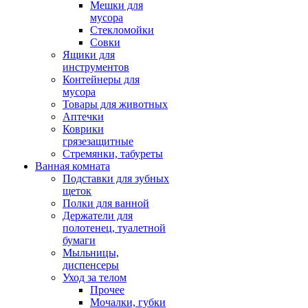
Мешки для
мусора
Стекломойки
Совки
Ящики для
инструментов
Контейнеры для
мусора
Товары для животных
Аптечки
Коврики
грязезащитные
Стремянки, табуреты
Ванная комната
Подставки для зубных
щеток
Полки для ванной
Держатели для
полотенец, туалетной
бумаги
Мыльницы,
диспенсеры
Уход за телом
Прочее
Мочалки, губки