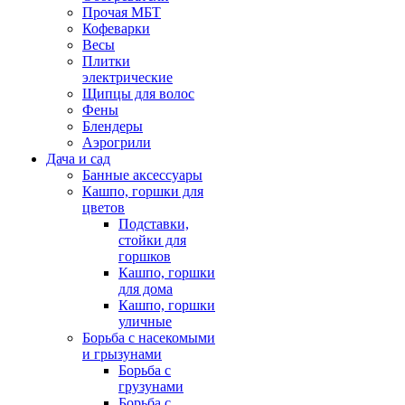
Прочая МБТ
Кофеварки
Весы
Плитки
электрические
Щипцы для волос
Фены
Блендеры
Аэрогрили
Дача и сад
Банные аксессуары
Кашпо, горшки для
цветов
Подставки,
стойки для
горшков
Кашпо, горшки
для дома
Кашпо, горшки
уличные
Борьба с насекомыми
и грызунами
Борьба с
грузунами
Борьба с