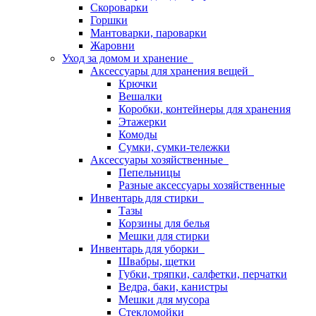
Скороварки
Горшки
Мантоварки, пароварки
Жаровни
Уход за домом и хранение
Аксессуары для хранения вещей
Крючки
Вешалки
Коробки, контейнеры для хранения
Этажерки
Комоды
Сумки, сумки-тележки
Аксессуары хозяйственные
Пепельницы
Разные аксессуары хозяйственные
Инвентарь для стирки
Тазы
Корзины для белья
Мешки для стирки
Инвентарь для уборки
Швабры, щетки
Губки, тряпки, салфетки, перчатки
Ведра, баки, канистры
Мешки для мусора
Стекломойки