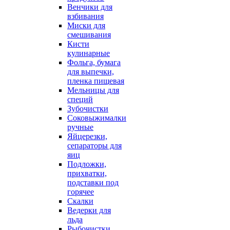
Венчики для
взбивания
Миски для
смешивания
Кисти
кулинарные
Фольга, бумага
для выпечки,
пленка пищевая
Мельницы для
специй
Зубочистки
Соковыжималки
ручные
Яйцерезки,
сепараторы для
яиц
Подложки,
прихватки,
подставки под
горячее
Скалки
Ведерки для
льда
Рыбочистки