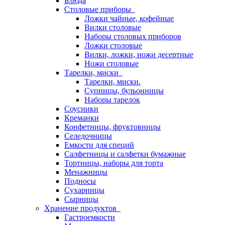
Блюда
Столовые приборы
Ложки чайные, кофейные
Вилки столовые
Наборы столовых приборов
Ложки столовые
Вилки, ложки, ножи десертные
Ножи столовые
Тарелки, миски
Тарелки, миски.
Супницы, бульонницы
Наборы тарелок
Соусники
Креманки
Конфетницы, фруктовницы
Селедочницы
Емкости для специй
Салфетницы и салфетки бумажные
Тортницы, наборы для торта
Менажницы
Подносы
Сухарницы
Сырницы
Хранение продуктов
Гастроемкости