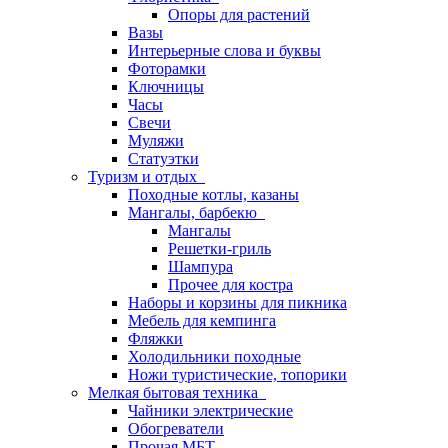
Опоры для растений
Вазы
Интерьерные слова и буквы
Фоторамки
Ключницы
Часы
Свечи
Муляжи
Статуэтки
Туризм и отдых
Походные котлы, казаны
Мангалы, барбекю
Мангалы
Решетки-гриль
Шампура
Прочее для костра
Наборы и корзины для пикника
Мебель для кемпинга
Фляжки
Холодильники походные
Ножи туристические, топорики
Мелкая бытовая техника
Чайники электрические
Обогреватели
Прочая МБТ