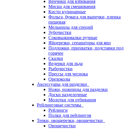
Венчики для взбивания
Миски для смешивания
Кисти кулинарные
Фольга, бумага для выпечки, пленка
пищевая
Мельницы для специй
Зубочистки
Соковыжималки ручные
Яйцерезки, сепараторы для яиц
Подложки, прихватки, подставки под
горячее
Скалки
Ведерки для льда
Рыбочистки
Прессы для чеснока
Орехоколы
Аксессуары для разделки
Ножи, ножницы для разделки
Доски разделочные
Молотки для отбивания
Рейлинговые системы
Рейлинги
Полки для рейлингов
Терки, овощерезки, овощечистки
Овощечистки