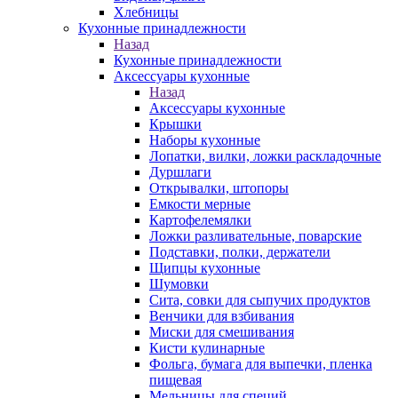
Хлебницы
Кухонные принадлежности
Назад
Кухонные принадлежности
Аксессуары кухонные
Назад
Аксессуары кухонные
Крышки
Наборы кухонные
Лопатки, вилки, ложки раскладочные
Дуршлаги
Открывалки, штопоры
Емкости мерные
Картофелемялки
Ложки разливательные, поварские
Подставки, полки, держатели
Щипцы кухонные
Шумовки
Сита, совки для сыпучих продуктов
Венчики для взбивания
Миски для смешивания
Кисти кулинарные
Фольга, бумага для выпечки, пленка
пищевая
Мельницы для специй