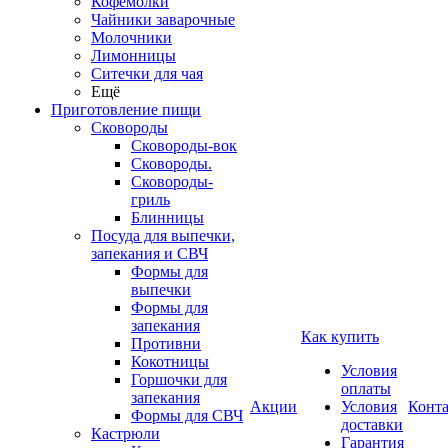
Кофемолки
Чайники заварочные
Молочники
Лимонницы
Ситечки для чая
Ещё
Приготовление пищи
Сковороды
Сковороды-вок
Сковороды.
Сковороды-
гриль
Блинницы
Посуда для выпечки,
запекания и СВЧ
Формы для
выпечки
Формы для
запекания
Как купить
Противни
Кокотницы
Условия
Горшочки для
оплаты
запекания
Акции
Условия
Конт
Формы для СВЧ
доставки
Кастрюли
Гарантия