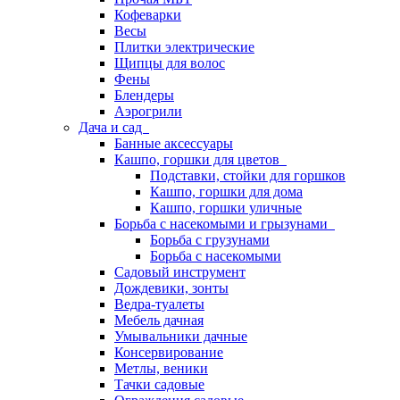
Кофеварки
Весы
Плитки электрические
Щипцы для волос
Фены
Блендеры
Аэрогрили
Дача и сад
Банные аксессуары
Кашпо, горшки для цветов
Подставки, стойки для горшков
Кашпо, горшки для дома
Кашпо, горшки уличные
Борьба с насекомыми и грызунами
Борьба с грузунами
Борьба с насекомыми
Садовый инструмент
Дождевики, зонты
Ведра-туалеты
Мебель дачная
Умывальники дачные
Консервирование
Метлы, веники
Тачки садовые