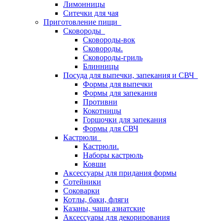
Лимонницы
Ситечки для чая
Приготовление пищи
Сковороды
Сковороды-вок
Сковороды.
Сковороды-гриль
Блинницы
Посуда для выпечки, запекания и СВЧ
Формы для выпечки
Формы для запекания
Противни
Кокотницы
Горшочки для запекания
Формы для СВЧ
Кастрюли
Кастрюли.
Наборы кастрюль
Ковши
Аксессуары для придания формы
Сотейники
Соковарки
Котлы, баки, фляги
Казаны, чаши азиатские
Аксессуары для декорирования