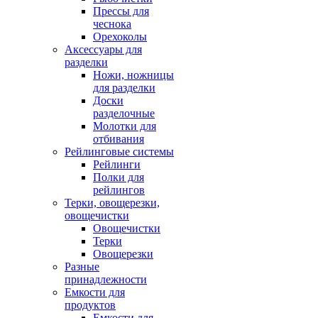
Прессы для
чеснока
Орехоколы
Аксессуары для
разделки
Ножи, ножницы
для разделки
Доски
разделочные
Молотки для
отбивания
Рейлинговые системы
Рейлинги
Полки для
рейлингов
Терки, овощерезки,
овощечистки
Овощечистки
Терки
Овощерезки
Разные
принадлежности
Емкости для
продуктов
Емкости для