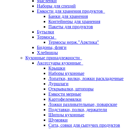
Масленки
Наборы для специй
Емкости для хранения продуктов
Банки для хранения
Контейнеры для хранения
Пакеты для продуктов
Бутылки
Термосы
Термосы нерж."Арктика"
Бидоны, фляги
Хлебницы
Кухонные принадлежности
Аксессуары кухонные
Крышки
Наборы кухонные
Лопатки, вилки, ложки раскладочные
Дуршлаги
Открывалки, штопоры
Емкости мерные
Картофелемялки
Ложки разливательные, поварские
Подставки, полки, держатели
Щипцы кухонные
Шумовки
Сита, совки для сыпучих продуктов