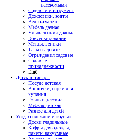
насекомыми
Садовый инструмент
Дождевики, зонты
Ведра-туалеты
Мебель дачная
Умывальники дачные
Консервирование
Метлы, веники
Тачки садовые
Ограждения садовые
Садовые
принадлежности
Ещё
Детские товары
Посуда детская
Ванночки, горки для
купания
Горшки детские
Мебель детская
Разное для детей
Уход за одеждой и обувью
Доски гладильные
Кофры для одежды,
пакеты вакуумные
Аксессуары для