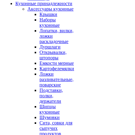
Кухонные принадлежности
Аксессуары кухонные
Крышки
Наборы
кухонные
Лопатки, вилки,
ложки
раскладочные
Дуршлаги
Открывалки,
штопоры
Емкости мерные
Картофелемялки
Ложки
разливательные,
поварские
Подставки,
полки,
держатели
Щипцы
кухонные
Шумовки
Сита, совки для
сыпучих
продуктов