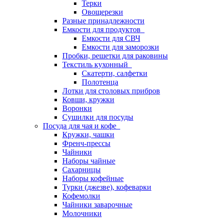
Терки
Овощерезки
Разные принадлежности
Емкости для продуктов
Емкости для СВЧ
Емкости для заморозки
Пробки, решетки для раковины
Текстиль кухонный
Скатерти, салфетки
Полотенца
Лотки для столовых прибров
Ковши, кружки
Воронки
Сушилки для посуды
Посуда для чая и кофе
Кружки, чашки
Френч-прессы
Чайники
Наборы чайные
Сахарницы
Наборы кофейные
Турки (джезве), кофеварки
Кофемолки
Чайники заварочные
Молочники