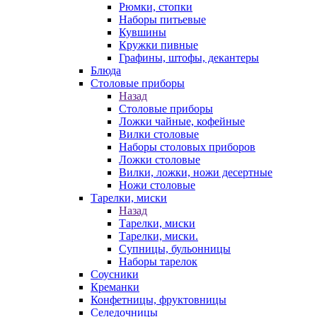
Рюмки, стопки
Наборы питьевые
Кувшины
Кружки пивные
Графины, штофы, декантеры
Блюда
Столовые приборы
Назад
Столовые приборы
Ложки чайные, кофейные
Вилки столовые
Наборы столовых приборов
Ложки столовые
Вилки, ложки, ножи десертные
Ножи столовые
Тарелки, миски
Назад
Тарелки, миски
Тарелки, миски.
Супницы, бульонницы
Наборы тарелок
Соусники
Креманки
Конфетницы, фруктовницы
Селедочницы