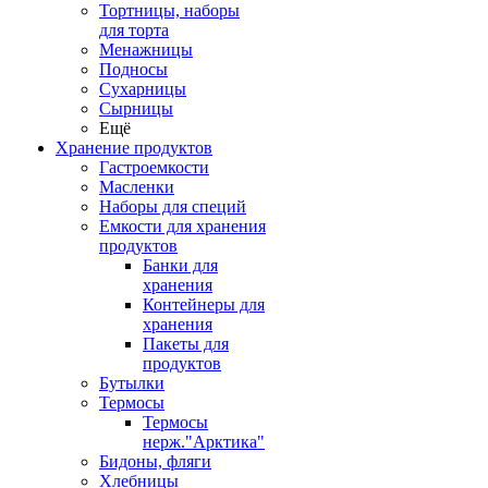
Тортницы, наборы
для торта
Менажницы
Подносы
Сухарницы
Сырницы
Ещё
Хранение продуктов
Гастроемкости
Масленки
Наборы для специй
Емкости для хранения
продуктов
Банки для
хранения
Контейнеры для
хранения
Пакеты для
продуктов
Бутылки
Термосы
Термосы
нерж."Арктика"
Бидоны, фляги
Хлебницы