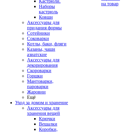
Кастрюли.
на товар
Наборы
кастрюль
Ковши
Аксессуары для
придания формы
Сотейники
Соковарки
Котлы, баки, фляги
Казаны, чаши
азиатские
Аксессуары для
декорирования
Скороварки
Горшки
Мантоварки,
пароварки
Жаровни
Ещё
Уход за домом и хранение
Аксессуары для
хранения вещей
Крючки
Вешалки
Коробки,