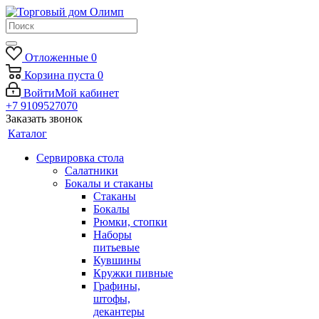
Отложенные
0
Корзина
пуста
0
Войти
Мой кабинет
+7 9109527070
Заказать звонок
Каталог
Сервировка стола
Салатники
Бокалы и стаканы
Стаканы
Бокалы
Рюмки, стопки
Наборы
питьевые
Кувшины
Кружки пивные
Графины,
штофы,
декантеры