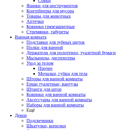
Совки
Ящики для инструментов
Контейнеры для мусора
Товары для животных
Аптечки
Коврики грязезащитные
Стремянки, табуреты
Ванная комната
Подставки для зубных щеток
Полки для ванной
Держатели для полотенец, туалетной бумаги
Мыльницы, диспенсеры
Уход за телом
Прочее
Мочалки, губки для тела
Шторы для ванной комнаты
Ерши туалетные, вантузы
Штанги для штор
Коврики для ванной комнаты
Аксессуары для ванной комнаты
Наборы для ванной комнаты
Ещё
Декор
Подсвечники
Шкатулки, копилки