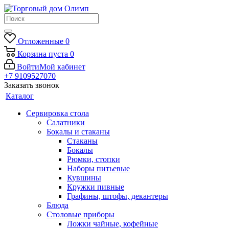
Отложенные
0
Корзина
пуста
0
Войти
Мой кабинет
+7 9109527070
Заказать звонок
Каталог
Сервировка стола
Салатники
Бокалы и стаканы
Стаканы
Бокалы
Рюмки, стопки
Наборы питьевые
Кувшины
Кружки пивные
Графины, штофы, декантеры
Блюда
Столовые приборы
Ложки чайные, кофейные