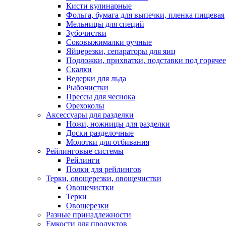
Кисти кулинарные
Фольга, бумага для выпечки, пленка пищевая
Мельницы для специй
Зубочистки
Соковыжималки ручные
Яйцерезки, сепараторы для яиц
Подложки, прихватки, подставки под горячее
Скалки
Ведерки для льда
Рыбочистки
Прессы для чеснока
Орехоколы
Аксессуары для разделки
Ножи, ножницы для разделки
Доски разделочные
Молотки для отбивания
Рейлинговые системы
Рейлинги
Полки для рейлингов
Терки, овощерезки, овощечистки
Овощечистки
Терки
Овощерезки
Разные принадлежности
Емкости для продуктов