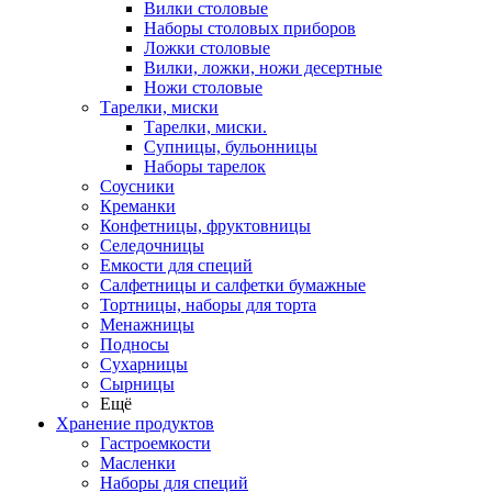
Вилки столовые
Наборы столовых приборов
Ложки столовые
Вилки, ложки, ножи десертные
Ножи столовые
Тарелки, миски
Тарелки, миски.
Супницы, бульонницы
Наборы тарелок
Соусники
Креманки
Конфетницы, фруктовницы
Селедочницы
Емкости для специй
Салфетницы и салфетки бумажные
Тортницы, наборы для торта
Менажницы
Подносы
Сухарницы
Сырницы
Ещё
Хранение продуктов
Гастроемкости
Масленки
Наборы для специй