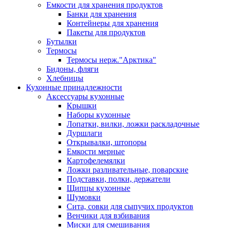
Емкости для хранения продуктов
Банки для хранения
Контейнеры для хранения
Пакеты для продуктов
Бутылки
Термосы
Термосы нерж."Арктика"
Бидоны, фляги
Хлебницы
Кухонные принадлежности
Аксессуары кухонные
Крышки
Наборы кухонные
Лопатки, вилки, ложки раскладочные
Дуршлаги
Открывалки, штопоры
Емкости мерные
Картофелемялки
Ложки разливательные, поварские
Подставки, полки, держатели
Щипцы кухонные
Шумовки
Сита, совки для сыпучих продуктов
Венчики для взбивания
Миски для смешивания