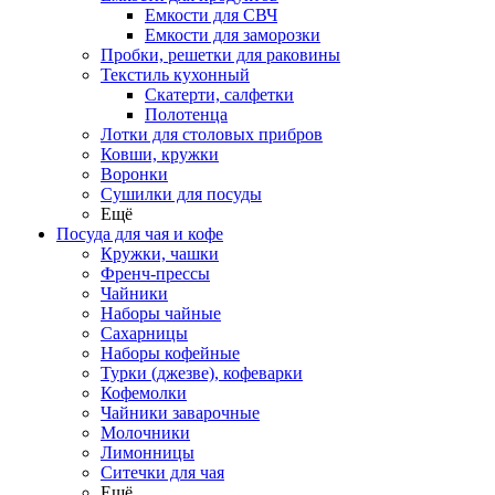
Емкости для СВЧ
Емкости для заморозки
Пробки, решетки для раковины
Текстиль кухонный
Скатерти, салфетки
Полотенца
Лотки для столовых прибров
Ковши, кружки
Воронки
Сушилки для посуды
Ещё
Посуда для чая и кофе
Кружки, чашки
Френч-прессы
Чайники
Наборы чайные
Сахарницы
Наборы кофейные
Турки (джезве), кофеварки
Кофемолки
Чайники заварочные
Молочники
Лимонницы
Ситечки для чая
Ещё