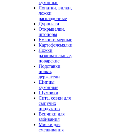
кухонные
Лопатки, вилки,
ложки
раскладочные
Дуршлаги
Открывалки,
штопоры
Емкости мерные
Картофелемялки
Ложки
разливательные,
поварские
Подставки,
полки,
держатели
Щипцы
кухонные
Шумовки
Сита, совки для
сыпучих
продуктов
Венчики для
взбивания
Миски для
смешивания