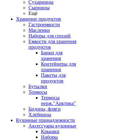
Сухарницы
Сырницы
Ещё
Хранение продуктов
Гастроемкости
Масленки
Наборы для специй
Емкости для хранения
продуктов
Банки для
хранения
Контейнеры для
хранения
Пакеты для
продуктов
Бутылки
Термосы
Термосы
нерж."Арктика"
Бидоны, фляги
Хлебницы
Кухонные принадлежности
Аксессуары кухонные
Крышки
Наборы