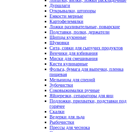
Лопатки, вилки, ложки раскладочные
Дуршлаги
Открывалки, штопоры
Емкости мерные
Картофелемялки
Ложки разливательные, поварские
Подставки, полки, держатели
Щипцы кухонные
Шумовки
Сита, совки для сыпучих продуктов
Венчики для взбивания
Миски для смешивания
Кисти кулинарные
Фольга, бумага для выпечки, пленка
пищевая
Мельницы для специй
Зубочистки
Соковыжималки ручные
Яйцерезки, сепараторы для яиц
Подложки, прихватки, подставки под
горячее
Скалки
Ведерки для льда
Рыбочистки
Прессы для чеснока