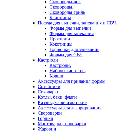
Сковороды-вок
Сковороды.
Сковороды-гриль
Блинницы
Посуда для выпечки, запекания и СВЧ
Формы для выпечки
Формы для запекания
Противни
Кокотницы
Горшочки для запекания
Формы для СВЧ
Кастрюли
Кастрюли.
Наборы кастрюль
Ковши
Аксессуары для придания формы
Сотейники
Соковарки
Котлы, баки, фляги
Казаны, чаши азиатские
Аксессуары для декорирования
Скороварки
Горшки
Мантоварки, пароварки
Жаровни