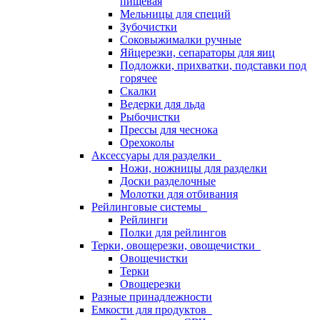
пищевая
Мельницы для специй
Зубочистки
Соковыжималки ручные
Яйцерезки, сепараторы для яиц
Подложки, прихватки, подставки под
горячее
Скалки
Ведерки для льда
Рыбочистки
Прессы для чеснока
Орехоколы
Аксессуары для разделки
Ножи, ножницы для разделки
Доски разделочные
Молотки для отбивания
Рейлинговые системы
Рейлинги
Полки для рейлингов
Терки, овощерезки, овощечистки
Овощечистки
Терки
Овощерезки
Разные принадлежности
Емкости для продуктов