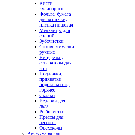
Кисти
кулинарные
Фольга, бумага
для выпечки,
пленка пищевая
Мельницы для
специй
Зубочистки
Соковыжималки
ручные
Яйцерезки,
сепараторы для
яиц
Подложки,
прихватки,
подставки под
горячее
Скалки
Ведерки для
льда
Рыбочистки
Прессы для
чеснока
Орехоколы
Аксессуары для