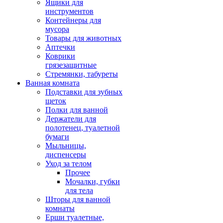
Ящики для
инструментов
Контейнеры для
мусора
Товары для животных
Аптечки
Коврики
грязезащитные
Стремянки, табуреты
Ванная комната
Подставки для зубных
щеток
Полки для ванной
Держатели для
полотенец, туалетной
бумаги
Мыльницы,
диспенсеры
Уход за телом
Прочее
Мочалки, губки
для тела
Шторы для ванной
комнаты
Ерши туалетные,