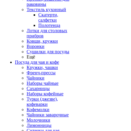
раковины
Текстиль кухонный
Скатерти,
салфетки
Полотенца
Лотки для столовых
прибров
Ковши, кружки
Воронки
Сушилки для посуды
Ещё
Посуда для чая и кофе
Кружки, чашки
Френч-прессы
Чайники
Наборы чайные
Сахарницы
Наборы кофейные
Турки (джезве),
кофеварки
Кофемолки
Чайники заварочные
Молочники
Лимонницы
Ситечки для чая