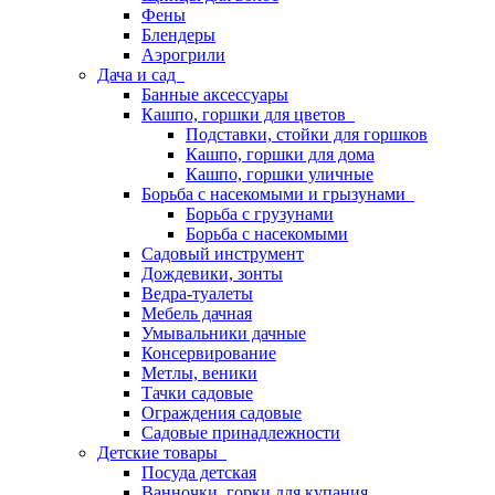
Фены
Блендеры
Аэрогрили
Дача и сад
Банные аксессуары
Кашпо, горшки для цветов
Подставки, стойки для горшков
Кашпо, горшки для дома
Кашпо, горшки уличные
Борьба с насекомыми и грызунами
Борьба с грузунами
Борьба с насекомыми
Садовый инструмент
Дождевики, зонты
Ведра-туалеты
Мебель дачная
Умывальники дачные
Консервирование
Метлы, веники
Тачки садовые
Ограждения садовые
Садовые принадлежности
Детские товары
Посуда детская
Ванночки, горки для купания