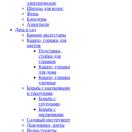
электрические
Щипцы для волос
Фены
Блендеры
Аэрогрили
Дача и сад
Банные аксессуары
Кашпо, горшки для
цветов
Подставки,
стойки для
горшков
Кашпо, горшки
для дома
Кашпо, горшки
уличные
Борьба с насекомыми
и грызунами
Борьба с
грузунами
Борьба с
насекомыми
Садовый инструмент
Дождевики, зонты
Ведра-туалеты