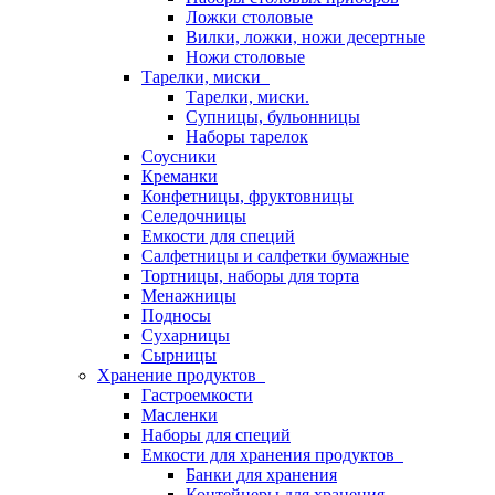
Ложки столовые
Вилки, ложки, ножи десертные
Ножи столовые
Тарелки, миски
Тарелки, миски.
Супницы, бульонницы
Наборы тарелок
Соусники
Креманки
Конфетницы, фруктовницы
Селедочницы
Емкости для специй
Салфетницы и салфетки бумажные
Тортницы, наборы для торта
Менажницы
Подносы
Сухарницы
Сырницы
Хранение продуктов
Гастроемкости
Масленки
Наборы для специй
Емкости для хранения продуктов
Банки для хранения
Контейнеры для хранения