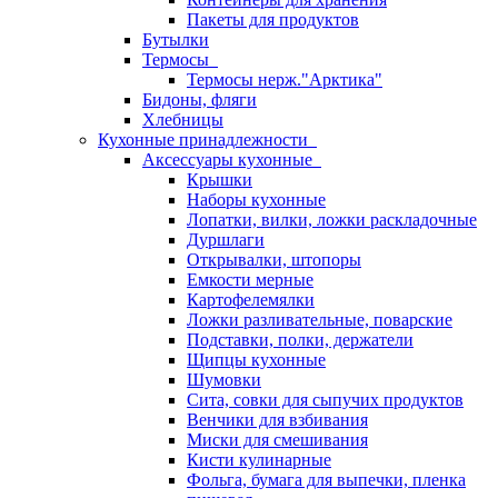
Пакеты для продуктов
Бутылки
Термосы
Термосы нерж."Арктика"
Бидоны, фляги
Хлебницы
Кухонные принадлежности
Аксессуары кухонные
Крышки
Наборы кухонные
Лопатки, вилки, ложки раскладочные
Дуршлаги
Открывалки, штопоры
Емкости мерные
Картофелемялки
Ложки разливательные, поварские
Подставки, полки, держатели
Щипцы кухонные
Шумовки
Сита, совки для сыпучих продуктов
Венчики для взбивания
Миски для смешивания
Кисти кулинарные
Фольга, бумага для выпечки, пленка