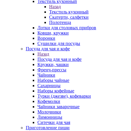
Текстиль кухонный
Назад
Текстиль кухонный
Скатерти, салфетки
Полотенца
Лотки для столовых прибров
Ковши, кружки
Воронки
Сушилки для посуды
Посуда для чая и кофе
Назад
Посуда для чая и кофе
Кружки, чашки
Френч-прессы
Чайники
Наборы чайные
Сахарницы
Наборы кофейные
Турки (джезве), кофеварки
Кофемолки
Чайники заварочные
Молочники
Лимонницы
Ситечки для чая
Приготовление пищи