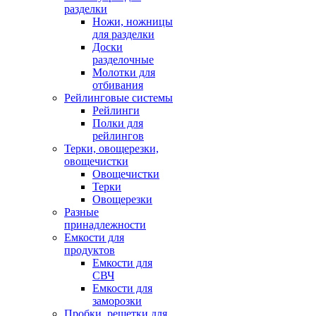
разделки
Ножи, ножницы
для разделки
Доски
разделочные
Молотки для
отбивания
Рейлинговые системы
Рейлинги
Полки для
рейлингов
Терки, овощерезки,
овощечистки
Овощечистки
Терки
Овощерезки
Разные
принадлежности
Емкости для
продуктов
Емкости для
СВЧ
Емкости для
заморозки
Пробки, решетки для