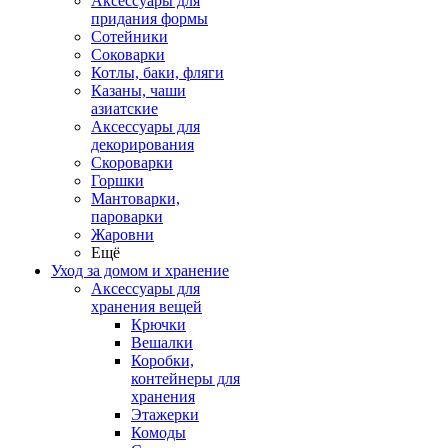
Аксессуары для
придания формы
Сотейники
Соковарки
Котлы, баки, фляги
Казаны, чаши
азиатские
Аксессуары для
декорирования
Скороварки
Горшки
Мантоварки,
пароварки
Жаровни
Ещё
Уход за домом и хранение
Аксессуары для
хранения вещей
Крючки
Вешалки
Коробки,
контейнеры для
хранения
Этажерки
Комоды