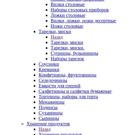
Вилки столовые
Наборы столовых приборов
Ложки столовые
Вилки, ложки, ножи десертные
Ножи столовые
Тарелки, миски
Назад
Тарелки, миски
Тарелки, миски.
Супницы, бульонницы
Наборы тарелок
Соусники
Креманки
Конфетницы, фруктовницы
Селедочницы
Емкости для специй
Салфетницы и салфетки бумажные
Тортницы, наборы для торта
Менажницы
Подносы
Сухарницы
Сырницы
Хранение продуктов
Назад
Хранение продуктов