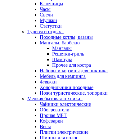
Ключницы
Часы
Свечи
Муляжи
Статуэтки
Туризм и отдых
Походные котлы, казаны
Мангалы, барбекю
Мангалы
Решетки-гриль
Шампура
Прочее для костра
Наборы и корзины для пикника
Мебель для кемпинга
Фляжки
Холодильники походные
Ножи туристические, топорики
Мелкая бытовая техника
Чайники электрические
Обогреватели
Прочая МБТ
Кофеварки
Весы
Плитки электрические
Щипцы для волос