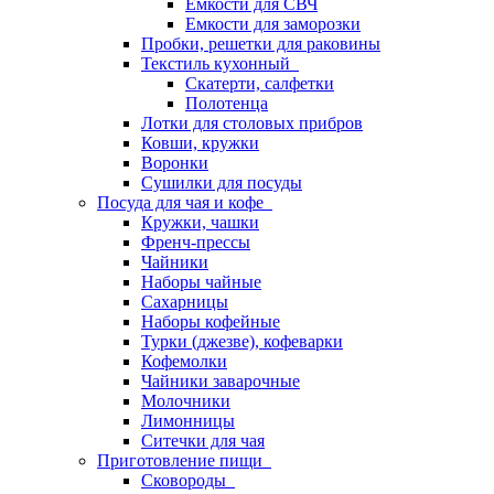
Емкости для СВЧ
Емкости для заморозки
Пробки, решетки для раковины
Текстиль кухонный
Скатерти, салфетки
Полотенца
Лотки для столовых прибров
Ковши, кружки
Воронки
Сушилки для посуды
Посуда для чая и кофе
Кружки, чашки
Френч-прессы
Чайники
Наборы чайные
Сахарницы
Наборы кофейные
Турки (джезве), кофеварки
Кофемолки
Чайники заварочные
Молочники
Лимонницы
Ситечки для чая
Приготовление пищи
Сковороды