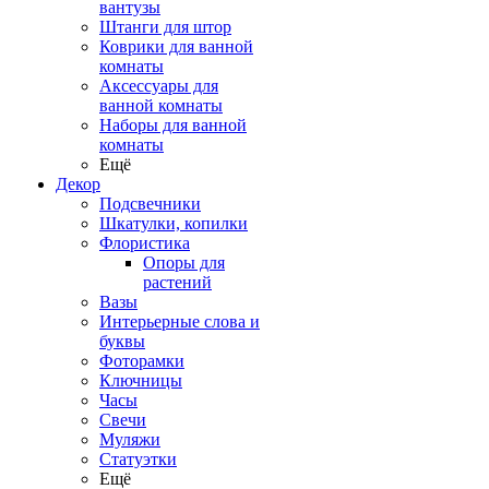
вантузы
Штанги для штор
Коврики для ванной
комнаты
Аксессуары для
ванной комнаты
Наборы для ванной
комнаты
Ещё
Декор
Подсвечники
Шкатулки, копилки
Флористика
Опоры для
растений
Вазы
Интерьерные слова и
буквы
Фоторамки
Ключницы
Часы
Свечи
Муляжи
Статуэтки
Ещё