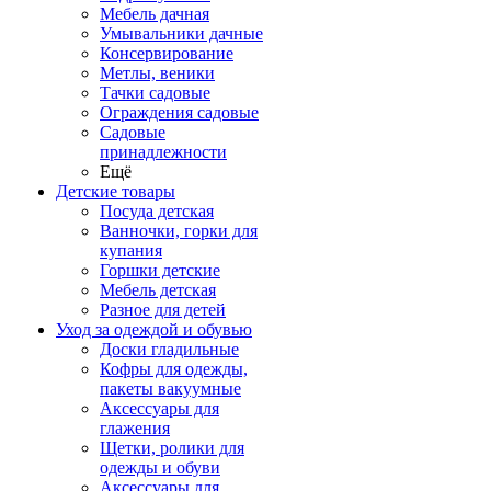
Мебель дачная
Умывальники дачные
Консервирование
Метлы, веники
Тачки садовые
Ограждения садовые
Садовые
принадлежности
Ещё
Детские товары
Посуда детская
Ванночки, горки для
купания
Горшки детские
Мебель детская
Разное для детей
Уход за одеждой и обувью
Доски гладильные
Кофры для одежды,
пакеты вакуумные
Аксессуары для
глажения
Щетки, ролики для
одежды и обуви
Аксессуары для