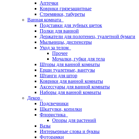
Аптечки
Коврики грязезащитные
Стремянки, табуреты
Ванная комната
Подставки для зубных щеток
Полки для ванной
Держатели для полотенец, туалетной бумаги
Мыльницы, диспенсеры
Уход за телом
Прочее
Мочалки, губки для тела
Шторы для ванной комнаты
Ерши туалетные, вантузы
Штанги для штор
Коврики для ванной комнаты
Аксессуары для ванной комнаты
Наборы для ванной комнаты
Декор
Подсвечники
Шкатулки, копилки
Флористика
Опоры для растений
Вазы
Интерьерные слова и буквы
Фоторамки