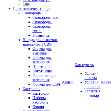
Ещё
Приготовление пищи
Сковороды
Сковороды-вок
Сковороды.
Сковороды-
гриль
Блинницы
Посуда для выпечки,
запекания и СВЧ
Формы для
выпечки
Формы для
запекания
Как купить
Противни
Кокотницы
Условия
Горшочки для
оплаты
запекания
Акции
Условия
Конт
Формы для СВЧ
доставки
Кастрюли
Гарантия
Кастрюли.
на товар
Наборы
кастрюль
Ковши