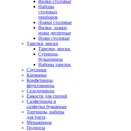
Вилки столовые
Наборы
столовых
приборов
Ложки столовые
Вилки, ложки,
ножи десертные
Ножи столовые
Тарелки, миски
Тарелки, миски.
Супницы,
бульонницы
Наборы тарелок
Соусники
Креманки
Конфетницы,
фруктовницы
Селедочницы
Емкости для специй
Салфетницы и
салфетки бумажные
Тортницы, наборы
для торта
Менажницы
Подносы