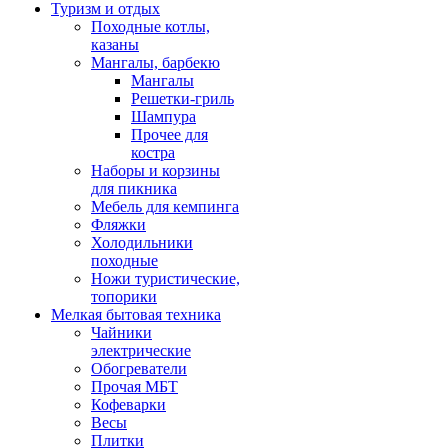
Туризм и отдых
Походные котлы,
казаны
Мангалы, барбекю
Мангалы
Решетки-гриль
Шампура
Прочее для
костра
Наборы и корзины
для пикника
Мебель для кемпинга
Фляжки
Холодильники
походные
Ножи туристические,
топорики
Мелкая бытовая техника
Чайники
электрические
Обогреватели
Прочая МБТ
Кофеварки
Весы
Плитки