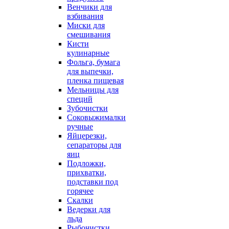
Венчики для
взбивания
Миски для
смешивания
Кисти
кулинарные
Фольга, бумага
для выпечки,
пленка пищевая
Мельницы для
специй
Зубочистки
Соковыжималки
ручные
Яйцерезки,
сепараторы для
яиц
Подложки,
прихватки,
подставки под
горячее
Скалки
Ведерки для
льда
Рыбочистки