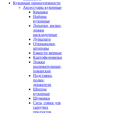
Кухонные принадлежности
Аксессуары кухонные
Крышки
Наборы
кухонные
Лопатки, вилки,
ложки
раскладочные
Дуршлаги
Открывалки,
штопоры
Емкости мерные
Картофелемялки
Ложки
разливательные,
поварские
Подставки,
полки,
держатели
Щипцы
кухонные
Шумовки
Сита, совки для
сыпучих
продуктов