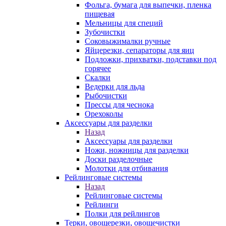
Фольга, бумага для выпечки, пленка
пищевая
Мельницы для специй
Зубочистки
Соковыжималки ручные
Яйцерезки, сепараторы для яиц
Подложки, прихватки, подставки под
горячее
Скалки
Ведерки для льда
Рыбочистки
Прессы для чеснока
Орехоколы
Аксессуары для разделки
Назад
Аксессуары для разделки
Ножи, ножницы для разделки
Доски разделочные
Молотки для отбивания
Рейлинговые системы
Назад
Рейлинговые системы
Рейлинги
Полки для рейлингов
Терки, овощерезки, овощечистки