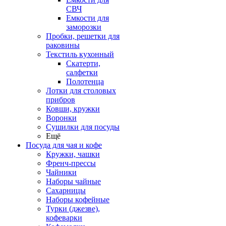
СВЧ
Емкости для
заморозки
Пробки, решетки для
раковины
Текстиль кухонный
Скатерти,
салфетки
Полотенца
Лотки для столовых
прибров
Ковши, кружки
Воронки
Сушилки для посуды
Ещё
Посуда для чая и кофе
Кружки, чашки
Френч-прессы
Чайники
Наборы чайные
Сахарницы
Наборы кофейные
Турки (джезве),
кофеварки