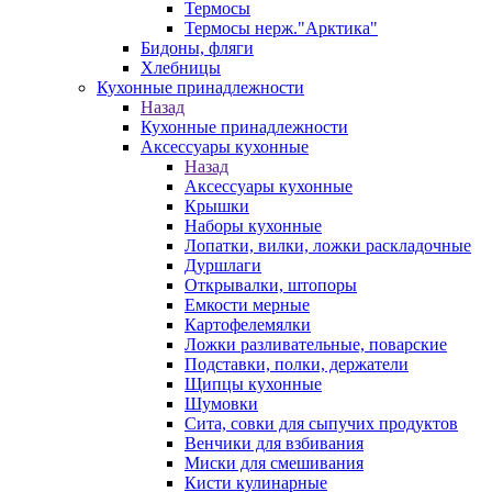
Термосы
Термосы нерж."Арктика"
Бидоны, фляги
Хлебницы
Кухонные принадлежности
Назад
Кухонные принадлежности
Аксессуары кухонные
Назад
Аксессуары кухонные
Крышки
Наборы кухонные
Лопатки, вилки, ложки раскладочные
Дуршлаги
Открывалки, штопоры
Емкости мерные
Картофелемялки
Ложки разливательные, поварские
Подставки, полки, держатели
Щипцы кухонные
Шумовки
Сита, совки для сыпучих продуктов
Венчики для взбивания
Миски для смешивания
Кисти кулинарные