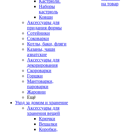
Кастрюли.
на товар
Наборы
кастрюль
Ковши
Аксессуары для
придания формы
Сотейники
Соковарки
Котлы, баки, фляги
Казаны, чаши
азиатские
Аксессуары для
декорирования
Скороварки
Горшки
Мантоварки,
пароварки
Жаровни
Ещё
Уход за домом и хранение
Аксессуары для
хранения вещей
Крючки
Вешалки
Коробки,