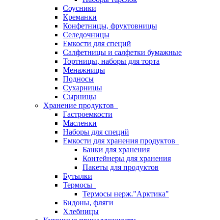
Соусники
Креманки
Конфетницы, фруктовницы
Селедочницы
Емкости для специй
Салфетницы и салфетки бумажные
Тортницы, наборы для торта
Менажницы
Подносы
Сухарницы
Сырницы
Хранение продуктов
Гастроемкости
Масленки
Наборы для специй
Емкости для хранения продуктов
Банки для хранения
Контейнеры для хранения
Пакеты для продуктов
Бутылки
Термосы
Термосы нерж."Арктика"
Бидоны, фляги
Хлебницы