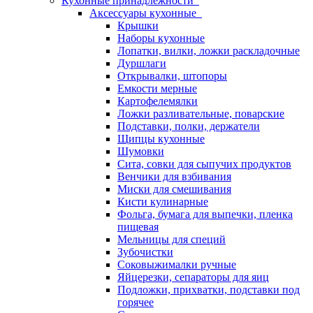
Кухонные принадлежности
Аксессуары кухонные
Крышки
Наборы кухонные
Лопатки, вилки, ложки раскладочные
Дуршлаги
Открывалки, штопоры
Емкости мерные
Картофелемялки
Ложки разливательные, поварские
Подставки, полки, держатели
Щипцы кухонные
Шумовки
Сита, совки для сыпучих продуктов
Венчики для взбивания
Миски для смешивания
Кисти кулинарные
Фольга, бумага для выпечки, пленка
пищевая
Мельницы для специй
Зубочистки
Соковыжималки ручные
Яйцерезки, сепараторы для яиц
Подложки, прихватки, подставки под
горячее