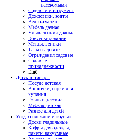
насекомыми
Садовый инструмент
Дождевики, зонты
Ведра-туалеты
Мебель дачная
Умывальники дачные
Консервирование
Метлы, веники
Тачки садовые
Ограждения садовые
Садовые
принадлежности
Ещё
Детские товары
Посуда детская
Ванночки, горки для
купания
Горшки детские
Мебель детская
Разное для детей
Уход за одеждой и обувью
Доски гладильные
Кофры для одежды,
пакеты вакуумные
Аксессуары для