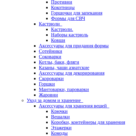
Противни
Кокотницы
Горшочки для запекания
Формы для СВЧ
Кастрюли
Кастрюли.
Наборы кастрюль
Ковши
Аксессуары для придания формы
Сотейники
Соковарки
Котлы, баки, фляги
Казаны, чаши азиатские
Аксессуары для декорирования
Скороварки
Горшки
Мантоварки, пароварки
Жаровни
Уход за домом и хранение
Аксессуары для хранения вещей
Крючки
Вешалки
Коробки, контейнеры для хранения
Этажерки
Комоды