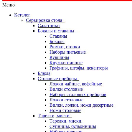
Меню
Каталог
Сервировка стола
Салатники
Бокалы и стаканы
Стаканы
Бокалы
Рюмки, стопки
Наборы питьевые
Кувшины
Кружки пивные
Графины, штофы, декантеры
Блюда
Столовые приборы
Ложки чайные, кофейные
Вилки столовые
Наборы столовых приборов
Ложки столовые
Вилки, ложки, ножи десертные
Ножи столовые
Тарелки, миски
Тарелки, миски.
Супницы, бульонницы
Наборы тарелок