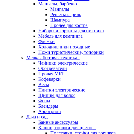
Мангалы, барбекю
Мангалы
Решетки-гриль
Шампура
Прочее для костра
Наборы и корзины для пикника
Мебель для кемпинга
Фляжки
Холодильники походные
Ножи туристические, топорики
Мелкая бытовая техника
Чайники электрические
Обогреватели
Прочая МБТ
Кофеварки
Весы
Плитки электрические
Щипцы для волос
Фены
Блендеры
Аэрогрили
Дача и сад
Банные аксессуары
Кашпо, горшки для цветов
Подставки, стойки для горшков