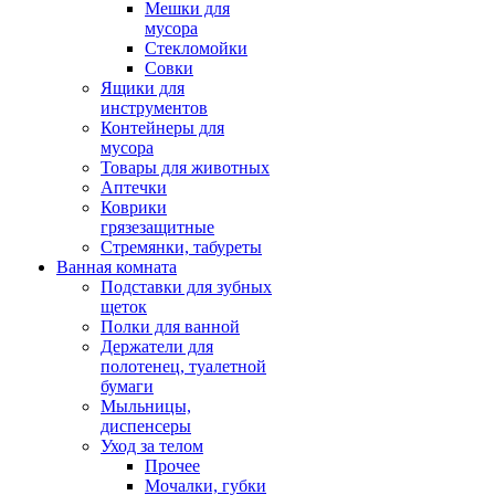
Мешки для
мусора
Стекломойки
Совки
Ящики для
инструментов
Контейнеры для
мусора
Товары для животных
Аптечки
Коврики
грязезащитные
Стремянки, табуреты
Ванная комната
Подставки для зубных
щеток
Полки для ванной
Держатели для
полотенец, туалетной
бумаги
Мыльницы,
диспенсеры
Уход за телом
Прочее
Мочалки, губки