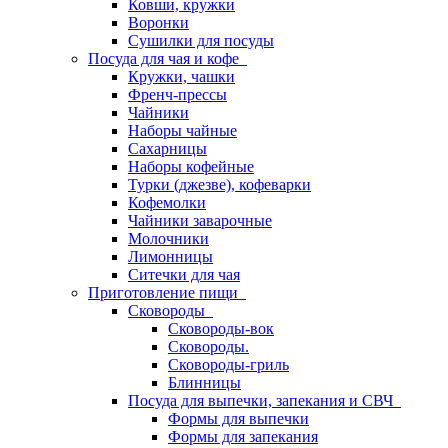
Ковши, кружки
Воронки
Сушилки для посуды
Посуда для чая и кофе
Кружки, чашки
Френч-прессы
Чайники
Наборы чайные
Сахарницы
Наборы кофейные
Турки (джезве), кофеварки
Кофемолки
Чайники заварочные
Молочники
Лимонницы
Ситечки для чая
Приготовление пищи
Сковороды
Сковороды-вок
Сковороды.
Сковороды-гриль
Блинницы
Посуда для выпечки, запекания и СВЧ
Формы для выпечки
Формы для запекания