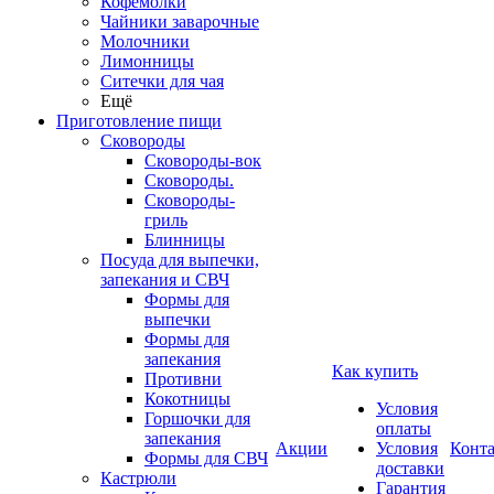
Кофемолки
Чайники заварочные
Молочники
Лимонницы
Ситечки для чая
Ещё
Приготовление пищи
Сковороды
Сковороды-вок
Сковороды.
Сковороды-
гриль
Блинницы
Посуда для выпечки,
запекания и СВЧ
Формы для
выпечки
Формы для
запекания
Как купить
Противни
Кокотницы
Условия
Горшочки для
оплаты
запекания
Акции
Условия
Конт
Формы для СВЧ
доставки
Кастрюли
Гарантия