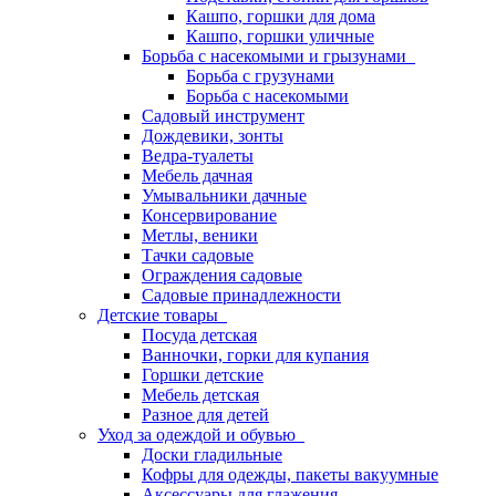
Кашпо, горшки для дома
Кашпо, горшки уличные
Борьба с насекомыми и грызунами
Борьба с грузунами
Борьба с насекомыми
Садовый инструмент
Дождевики, зонты
Ведра-туалеты
Мебель дачная
Умывальники дачные
Консервирование
Метлы, веники
Тачки садовые
Ограждения садовые
Садовые принадлежности
Детские товары
Посуда детская
Ванночки, горки для купания
Горшки детские
Мебель детская
Разное для детей
Уход за одеждой и обувью
Доски гладильные
Кофры для одежды, пакеты вакуумные
Аксессуары для глажения