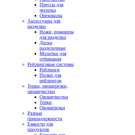
Прессы для
чеснока
Орехоколы
Аксессуары для
разделки
Ножи, ножницы
для разделки
Доски
разделочные
Молотки для
отбивания
Рейлинговые системы
Рейлинги
Полки для
рейлингов
Терки, овощерезки,
овощечистки
Овощечистки
Терки
Овощерезки
Разные
принадлежности
Емкости для
продуктов
Емкости для