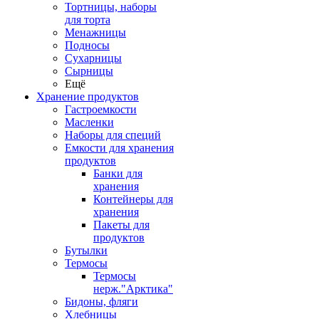
Тортницы, наборы
для торта
Менажницы
Подносы
Сухарницы
Сырницы
Ещё
Хранение продуктов
Гастроемкости
Масленки
Наборы для специй
Емкости для хранения
продуктов
Банки для
хранения
Контейнеры для
хранения
Пакеты для
продуктов
Бутылки
Термосы
Термосы
нерж."Арктика"
Бидоны, фляги
Хлебницы