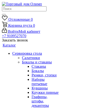
Отложенные
0
Корзина
пуста
0
Войти
Мой кабинет
+7 9109527070
Заказать звонок
Каталог
Сервировка стола
Салатники
Бокалы и стаканы
Стаканы
Бокалы
Рюмки, стопки
Наборы
питьевые
Кувшины
Кружки пивные
Графины,
штофы,
декантеры