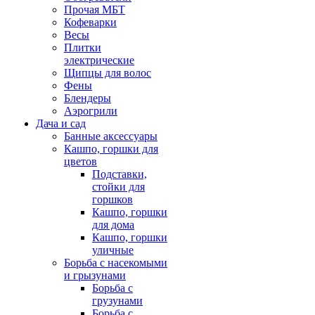
Прочая МБТ
Кофеварки
Весы
Плитки
электрические
Щипцы для волос
Фены
Блендеры
Аэрогрили
Дача и сад
Банные аксессуары
Кашпо, горшки для
цветов
Подставки,
стойки для
горшков
Кашпо, горшки
для дома
Кашпо, горшки
уличные
Борьба с насекомыми
и грызунами
Борьба с
грузунами
Борьба с