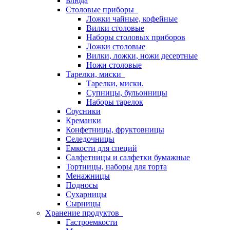
Блюда
Столовые приборы
Ложки чайные, кофейные
Вилки столовые
Наборы столовых приборов
Ложки столовые
Вилки, ложки, ножи десертные
Ножи столовые
Тарелки, миски
Тарелки, миски.
Супницы, бульонницы
Наборы тарелок
Соусники
Креманки
Конфетницы, фруктовницы
Селедочницы
Емкости для специй
Салфетницы и салфетки бумажные
Тортницы, наборы для торта
Менажницы
Подносы
Сухарницы
Сырницы
Хранение продуктов
Гастроемкости