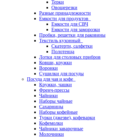
Терки
Овощерезки
Разные принадлежности
Емкости для продуктов
Емкости для СВЧ
Емкости для заморозки
Пробки, решетки для раковины
Текстиль кухонный
Скатерти, салфетки
Полотенца
Лотки для столовых прибров
Ковши, кружки
Воронки
Сушилки для посуды
Посуда для чая и кофе
Кружки, чашки
Френч-прессы
Чайники
Наборы чайные
Сахарницы
Наборы кофейные
Турки (джезве), кофеварки
Кофемолки
Чайники заварочные
Молочники