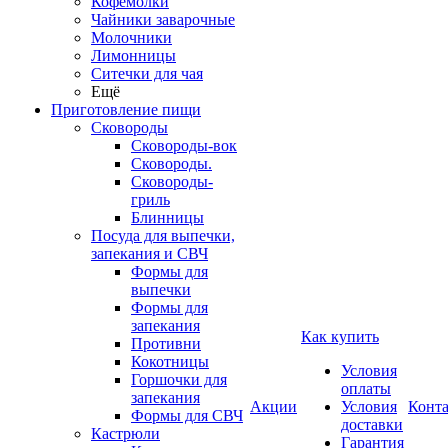
Кофемолки
Чайники заварочные
Молочники
Лимонницы
Ситечки для чая
Ещё
Приготовление пищи
Сковороды
Сковороды-вок
Сковороды.
Сковороды-
гриль
Блинницы
Посуда для выпечки,
запекания и СВЧ
Формы для
выпечки
Формы для
запекания
Как купить
Противни
Кокотницы
Условия
Горшочки для
оплаты
запекания
Акции
Условия
Конт
Формы для СВЧ
доставки
Кастрюли
Гарантия