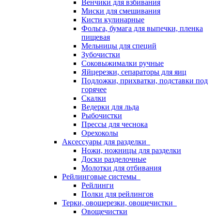
Венчики для взбивания
Миски для смешивания
Кисти кулинарные
Фольга, бумага для выпечки, пленка
пищевая
Мельницы для специй
Зубочистки
Соковыжималки ручные
Яйцерезки, сепараторы для яиц
Подложки, прихватки, подставки под
горячее
Скалки
Ведерки для льда
Рыбочистки
Прессы для чеснока
Орехоколы
Аксессуары для разделки
Ножи, ножницы для разделки
Доски разделочные
Молотки для отбивания
Рейлинговые системы
Рейлинги
Полки для рейлингов
Терки, овощерезки, овощечистки
Овощечистки