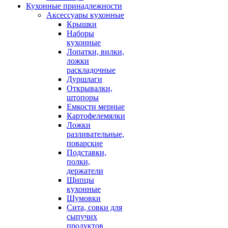
Кухонные принадлежности
Аксессуары кухонные
Крышки
Наборы
кухонные
Лопатки, вилки,
ложки
раскладочные
Дуршлаги
Открывалки,
штопоры
Емкости мерные
Картофелемялки
Ложки
разливательные,
поварские
Подставки,
полки,
держатели
Щипцы
кухонные
Шумовки
Сита, совки для
сыпучих
продуктов