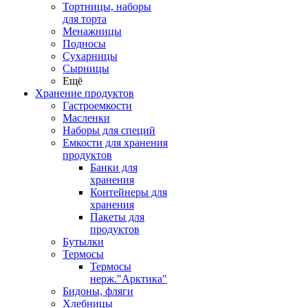
Тортницы, наборы
для торта
Менажницы
Подносы
Сухарницы
Сырницы
Ещё
Хранение продуктов
Гастроемкости
Масленки
Наборы для специй
Емкости для хранения
продуктов
Банки для
хранения
Контейнеры для
хранения
Пакеты для
продуктов
Бутылки
Термосы
Термосы
нерж."Арктика"
Бидоны, фляги
Хлебницы