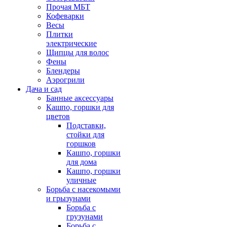
Прочая МБТ
Кофеварки
Весы
Плитки
электрические
Щипцы для волос
Фены
Блендеры
Аэрогрили
Дача и сад
Банные аксессуары
Кашпо, горшки для
цветов
Подставки,
стойки для
горшков
Кашпо, горшки
для дома
Кашпо, горшки
уличные
Борьба с насекомыми
и грызунами
Борьба с
грузунами
Борьба с