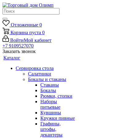
Отложенные
0
Корзина
пуста
0
Войти
Мой кабинет
+7 9109527070
Заказать звонок
Каталог
Сервировка стола
Салатники
Бокалы и стаканы
Стаканы
Бокалы
Рюмки, стопки
Наборы
питьевые
Кувшины
Кружки пивные
Графины,
штофы,
декантеры