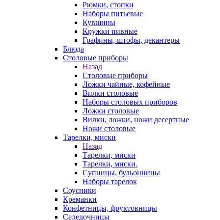
Рюмки, стопки
Наборы питьевые
Кувшины
Кружки пивные
Графины, штофы, декантеры
Блюда
Столовые приборы
Назад
Столовые приборы
Ложки чайные, кофейные
Вилки столовые
Наборы столовых приборов
Ложки столовые
Вилки, ложки, ножи десертные
Ножи столовые
Тарелки, миски
Назад
Тарелки, миски
Тарелки, миски.
Супницы, бульонницы
Наборы тарелок
Соусники
Креманки
Конфетницы, фруктовницы
Селедочницы