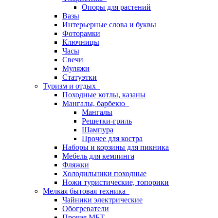
Опоры для растений
Вазы
Интерьерные слова и буквы
Фоторамки
Ключницы
Часы
Свечи
Муляжи
Статуэтки
Туризм и отдых
Походные котлы, казаны
Мангалы, барбекю
Мангалы
Решетки-гриль
Шампура
Прочее для костра
Наборы и корзины для пикника
Мебель для кемпинга
Фляжки
Холодильники походные
Ножи туристические, топорики
Мелкая бытовая техника
Чайники электрические
Обогреватели
Прочая МБТ