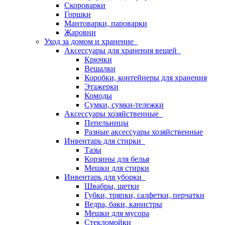
Скороварки
Горшки
Мантоварки, пароварки
Жаровни
Уход за домом и хранение
Аксессуары для хранения вещей
Крючки
Вешалки
Коробки, контейнеры для хранения
Этажерки
Комоды
Сумки, сумки-тележки
Аксессуары хозяйственные
Пепельницы
Разные аксессуары хозяйственные
Инвентарь для стирки
Тазы
Корзины для белья
Мешки для стирки
Инвентарь для уборки
Швабры, щетки
Губки, тряпки, салфетки, перчатки
Ведра, баки, канистры
Мешки для мусора
Стекломойки