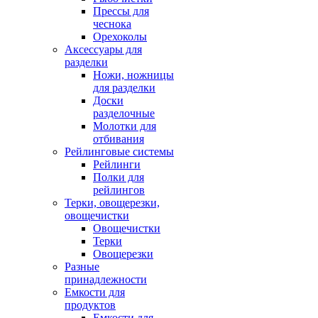
Прессы для
чеснока
Орехоколы
Аксессуары для
разделки
Ножи, ножницы
для разделки
Доски
разделочные
Молотки для
отбивания
Рейлинговые системы
Рейлинги
Полки для
рейлингов
Терки, овощерезки,
овощечистки
Овощечистки
Терки
Овощерезки
Разные
принадлежности
Емкости для
продуктов
Емкости для