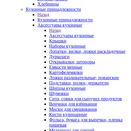
Хлебницы
Кухонные принадлежности
Назад
Кухонные принадлежности
Аксессуары кухонные
Назад
Аксессуары кухонные
Крышки
Наборы кухонные
Лопатки, вилки, ложки раскладочные
Дуршлаги
Открывалки, штопоры
Емкости мерные
Картофелемялки
Ложки разливательные, поварские
Подставки, полки, держатели
Щипцы кухонные
Шумовки
Сита, совки для сыпучих продуктов
Венчики для взбивания
Миски для смешивания
Кисти кулинарные
Фольга, бумага для выпечки, пленка
пищевая
Мельницы для специй