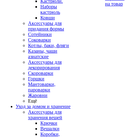
Кастрюли.
на товар
Наборы
кастрюль
Ковши
Аксессуары для
придания формы
Сотейники
Соковарки
Котлы, баки, фляги
Казаны, чаши
азиатские
Аксессуары для
декорирования
Скороварки
Горшки
Мантоварки,
пароварки
Жаровни
Ещё
Уход за домом и хранение
Аксессуары для
хранения вещей
Крючки
Вешалки
Коробки,