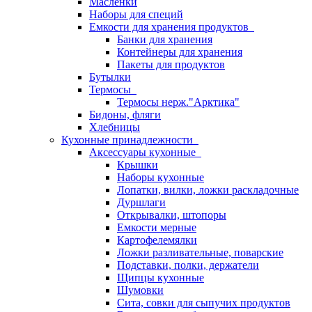
Масленки
Наборы для специй
Емкости для хранения продуктов
Банки для хранения
Контейнеры для хранения
Пакеты для продуктов
Бутылки
Термосы
Термосы нерж."Арктика"
Бидоны, фляги
Хлебницы
Кухонные принадлежности
Аксессуары кухонные
Крышки
Наборы кухонные
Лопатки, вилки, ложки раскладочные
Дуршлаги
Открывалки, штопоры
Емкости мерные
Картофелемялки
Ложки разливательные, поварские
Подставки, полки, держатели
Щипцы кухонные
Шумовки
Сита, совки для сыпучих продуктов