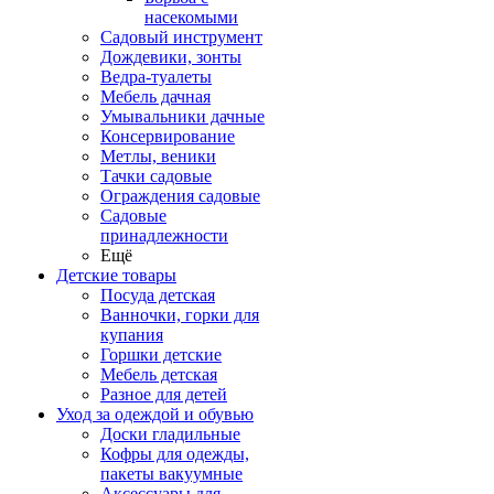
насекомыми
Садовый инструмент
Дождевики, зонты
Ведра-туалеты
Мебель дачная
Умывальники дачные
Консервирование
Метлы, веники
Тачки садовые
Ограждения садовые
Садовые
принадлежности
Ещё
Детские товары
Посуда детская
Ванночки, горки для
купания
Горшки детские
Мебель детская
Разное для детей
Уход за одеждой и обувью
Доски гладильные
Кофры для одежды,
пакеты вакуумные
Аксессуары для