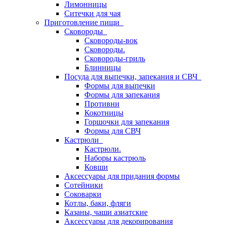
Лимонницы
Ситечки для чая
Приготовление пищи
Сковороды
Сковороды-вок
Сковороды.
Сковороды-гриль
Блинницы
Посуда для выпечки, запекания и СВЧ
Формы для выпечки
Формы для запекания
Противни
Кокотницы
Горшочки для запекания
Формы для СВЧ
Кастрюли
Кастрюли.
Наборы кастрюль
Ковши
Аксессуары для придания формы
Сотейники
Соковарки
Котлы, баки, фляги
Казаны, чаши азиатские
Аксессуары для декорирования