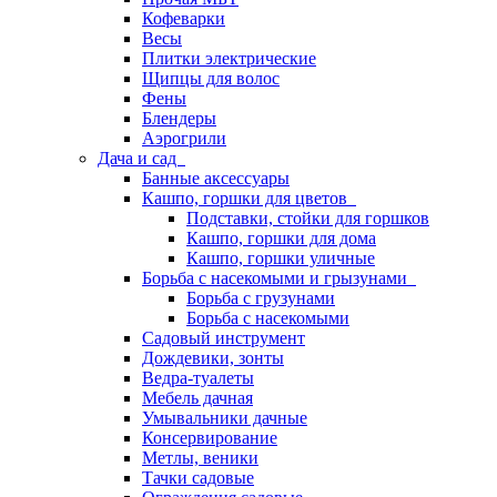
Кофеварки
Весы
Плитки электрические
Щипцы для волос
Фены
Блендеры
Аэрогрили
Дача и сад
Банные аксессуары
Кашпо, горшки для цветов
Подставки, стойки для горшков
Кашпо, горшки для дома
Кашпо, горшки уличные
Борьба с насекомыми и грызунами
Борьба с грузунами
Борьба с насекомыми
Садовый инструмент
Дождевики, зонты
Ведра-туалеты
Мебель дачная
Умывальники дачные
Консервирование
Метлы, веники
Тачки садовые