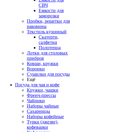
СВЧ
Емкости для
заморозки
Пробки, решетки для
раковины
Текстиль кухонный
Скатерти,
салфетки
Полотенца
Лотки для столовых
прибров
Ковши, кружки
Воронки
Сушилки для посуды
Ещё
Посуда для чая и кофе
Кружки, чашки
Френч-прессы
Чайники
Наборы чайные
Сахарницы
Наборы кофейные
Турки (джезве),
кофеварки