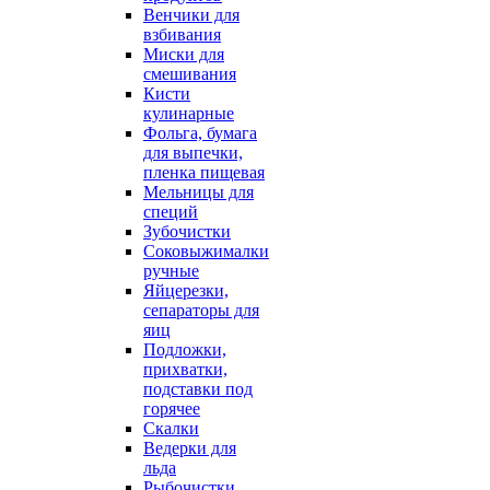
Венчики для
взбивания
Миски для
смешивания
Кисти
кулинарные
Фольга, бумага
для выпечки,
пленка пищевая
Мельницы для
специй
Зубочистки
Соковыжималки
ручные
Яйцерезки,
сепараторы для
яиц
Подложки,
прихватки,
подставки под
горячее
Скалки
Ведерки для
льда
Рыбочистки