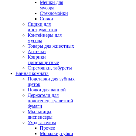
Мешки для
мусора
Стекломойки
Совки
Ящики для
инструментов
Контейнеры для
мусора
Товары для животных
Аптечки
Коврики
грязезащитные
Стремянки, табуреты
Ванная комната
Подставки для зубных
щеток
Полки для ванной
Держатели для
полотенец, туалетной
бумаги
Мыльницы,
диспенсеры
Уход за телом
Прочее
Мочалки, губки