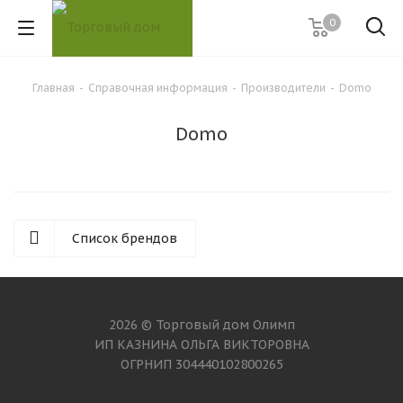
0
Главная
-
Справочная информация
-
Производители
-
Domo
Domo
Список брендов
2026 © Торговый дом Олимп
ИП КАЗНИНА ОЛЬГА ВИКТОРОВНА
ОГРНИП 304440102800265