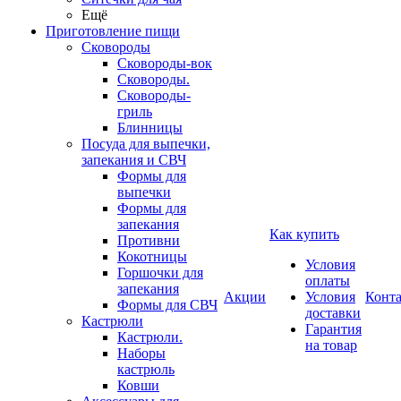
Ещё
Приготовление пищи
Сковороды
Сковороды-вок
Сковороды.
Сковороды-
гриль
Блинницы
Посуда для выпечки,
запекания и СВЧ
Формы для
выпечки
Формы для
запекания
Как купить
Противни
Кокотницы
Условия
Горшочки для
оплаты
запекания
Акции
Условия
Конт
Формы для СВЧ
доставки
Кастрюли
Гарантия
Кастрюли.
на товар
Наборы
кастрюль
Ковши