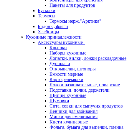
Пакеты для продуктов
Бутылки
Термосы
Термосы нерж."Арктика"
Бидоны, фляги
Хлебницы
Кухонные принадлежности
Аксессуары кухонные
Крышки
Наборы кухонные
Лопатки, вилки, ложки раскладочные
Дуршлаги
Открывалки, штопоры
Емкости мерные
Картофелемялки
Ложки разливательные, поварские
Подставки, полки, держатели
Щипцы кухонные
Шумовки
Сита, совки для сыпучих продуктов
Венчики для взбивания
Миски для смешивания
Кисти кулинарные
Фольга, бумага для выпечки, пленка