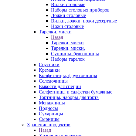
Вилки столовые
Наборы столовых приборов
Ложки столовые
Вилки, ложки, ножи десертные
Ножи столовые
Тарелки, миски
Назад
Тарелки, миски
Тарелки, миски.
Супницы, бульонницы
Наборы тарелок
Соусники
Креманки
Конфетницы, фруктовницы
Селедочницы
Емкости для специй
Салфетницы и салфетки бумажные
Тортницы, наборы для торта
Менажницы
Подносы
Сухарницы
Сырницы
Хранение продуктов
Назад
Хранение продуктов