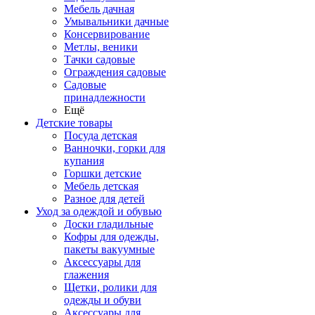
Мебель дачная
Умывальники дачные
Консервирование
Метлы, веники
Тачки садовые
Ограждения садовые
Садовые
принадлежности
Ещё
Детские товары
Посуда детская
Ванночки, горки для
купания
Горшки детские
Мебель детская
Разное для детей
Уход за одеждой и обувью
Доски гладильные
Кофры для одежды,
пакеты вакуумные
Аксессуары для
глажения
Щетки, ролики для
одежды и обуви
Аксессуары для