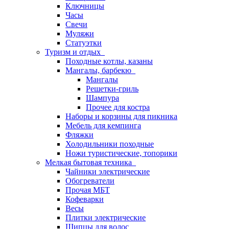
Ключницы
Часы
Свечи
Муляжи
Статуэтки
Туризм и отдых
Походные котлы, казаны
Мангалы, барбекю
Мангалы
Решетки-гриль
Шампура
Прочее для костра
Наборы и корзины для пикника
Мебель для кемпинга
Фляжки
Холодильники походные
Ножи туристические, топорики
Мелкая бытовая техника
Чайники электрические
Обогреватели
Прочая МБТ
Кофеварки
Весы
Плитки электрические
Щипцы для волос