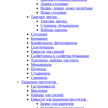
Ложки столовые
Вилки, ложки, ножи десертные
Ножи столовые
Тарелки, миски
Тарелки, миски.
Супницы, бульонницы
Наборы тарелок
Соусники
Креманки
Конфетницы, фруктовницы
Селедочницы
Емкости для специй
Салфетницы и салфетки бумажные
Тортницы, наборы для торта
Менажницы
Подносы
Сухарницы
Сырницы
Хранение продуктов
Гастроемкости
Масленки
Наборы для специй
Емкости для хранения продуктов
Банки для хранения
Контейнеры для хранения