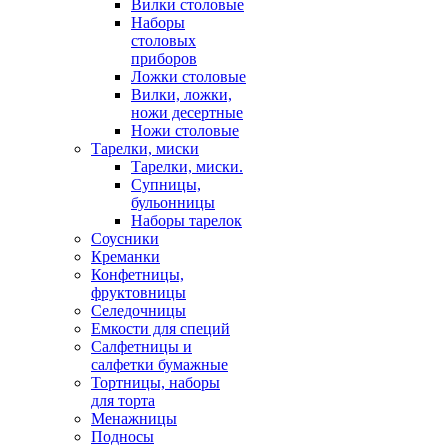
Вилки столовые
Наборы
столовых
приборов
Ложки столовые
Вилки, ложки,
ножи десертные
Ножи столовые
Тарелки, миски
Тарелки, миски.
Супницы,
бульонницы
Наборы тарелок
Соусники
Креманки
Конфетницы,
фруктовницы
Селедочницы
Емкости для специй
Салфетницы и
салфетки бумажные
Тортницы, наборы
для торта
Менажницы
Подносы