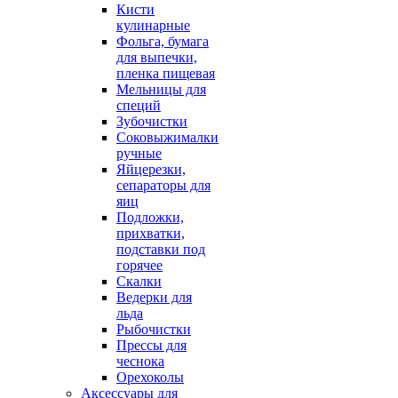
Кисти
кулинарные
Фольга, бумага
для выпечки,
пленка пищевая
Мельницы для
специй
Зубочистки
Соковыжималки
ручные
Яйцерезки,
сепараторы для
яиц
Подложки,
прихватки,
подставки под
горячее
Скалки
Ведерки для
льда
Рыбочистки
Прессы для
чеснока
Орехоколы
Аксессуары для