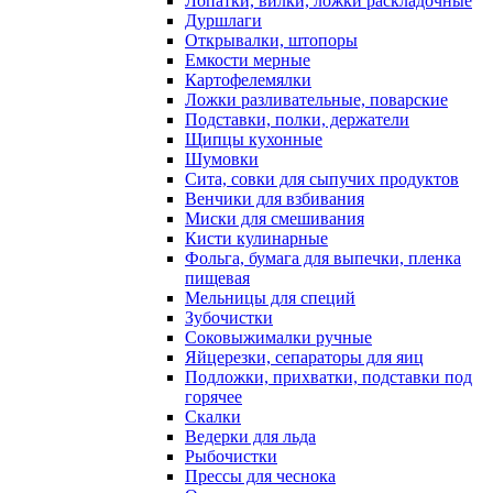
Лопатки, вилки, ложки раскладочные
Дуршлаги
Открывалки, штопоры
Емкости мерные
Картофелемялки
Ложки разливательные, поварские
Подставки, полки, держатели
Щипцы кухонные
Шумовки
Сита, совки для сыпучих продуктов
Венчики для взбивания
Миски для смешивания
Кисти кулинарные
Фольга, бумага для выпечки, пленка
пищевая
Мельницы для специй
Зубочистки
Соковыжималки ручные
Яйцерезки, сепараторы для яиц
Подложки, прихватки, подставки под
горячее
Скалки
Ведерки для льда
Рыбочистки
Прессы для чеснока