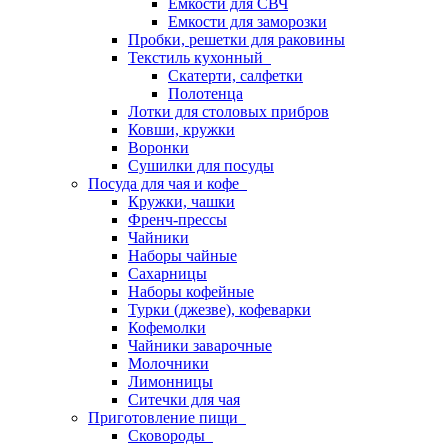
Емкости для СВЧ
Емкости для заморозки
Пробки, решетки для раковины
Текстиль кухонный
Скатерти, салфетки
Полотенца
Лотки для столовых прибров
Ковши, кружки
Воронки
Сушилки для посуды
Посуда для чая и кофе
Кружки, чашки
Френч-прессы
Чайники
Наборы чайные
Сахарницы
Наборы кофейные
Турки (джезве), кофеварки
Кофемолки
Чайники заварочные
Молочники
Лимонницы
Ситечки для чая
Приготовление пищи
Сковороды