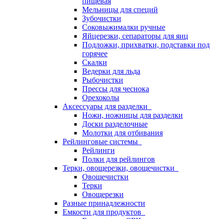
пищевая
Мельницы для специй
Зубочистки
Соковыжималки ручные
Яйцерезки, сепараторы для яиц
Подложки, прихватки, подставки под
горячее
Скалки
Ведерки для льда
Рыбочистки
Прессы для чеснока
Орехоколы
Аксессуары для разделки
Ножи, ножницы для разделки
Доски разделочные
Молотки для отбивания
Рейлинговые системы
Рейлинги
Полки для рейлингов
Терки, овощерезки, овощечистки
Овощечистки
Терки
Овощерезки
Разные принадлежности
Емкости для продуктов