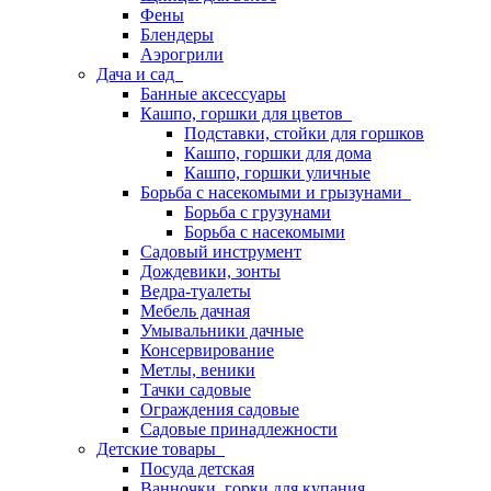
Фены
Блендеры
Аэрогрили
Дача и сад
Банные аксессуары
Кашпо, горшки для цветов
Подставки, стойки для горшков
Кашпо, горшки для дома
Кашпо, горшки уличные
Борьба с насекомыми и грызунами
Борьба с грузунами
Борьба с насекомыми
Садовый инструмент
Дождевики, зонты
Ведра-туалеты
Мебель дачная
Умывальники дачные
Консервирование
Метлы, веники
Тачки садовые
Ограждения садовые
Садовые принадлежности
Детские товары
Посуда детская
Ванночки, горки для купания