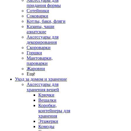
Аксессуары для
придания формы
Сотейники
Соковарки
Котлы, баки, фляги
Казаны, чаши
азиатские
Аксессуары для
декорирования
Скороварки
Горшки
Мантоварки,
пароварки
Жаровни
Ещё
Уход за домом и хранение
Аксессуары для
хранения вещей
Крючки
Вешалки
Коробки,
контейнеры для
хранения
Этажерки
Комоды