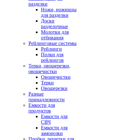
разделки
Ножи, ножницы
для разделки
Доски
разделочные
Молотки для
отбивания
Рейлинговые системы
Рейлинги
Полки для
рейлингов
Терки, овощерезки,
овощечистки
Овощечистки
Терки
Овощерезки
Разные
принадлежности
Емкости для
продуктов
Емкости для
СВЧ
Емкости для
заморозки
Пробки, решетки для