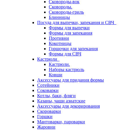
Сковороды-вок
Сковороды.
Сковороды-гриль
Блинницы
Посуда для выпечки, запекания и СВЧ
Формы для выпечки
Формы для запекания
Противни
Кокотницы
Горшочки для запекания
Формы для СВЧ
Кастрюли
Кастрюли.
Наборы кастрюль
Ковши
Аксессуары для придания формы
Сотейники
Соковарки
Котлы, баки, фляги
Казаны, чаши азиатские
Аксессуары для декорирования
Скороварки
Горшки
Мантоварки, пароварки
Жаровни