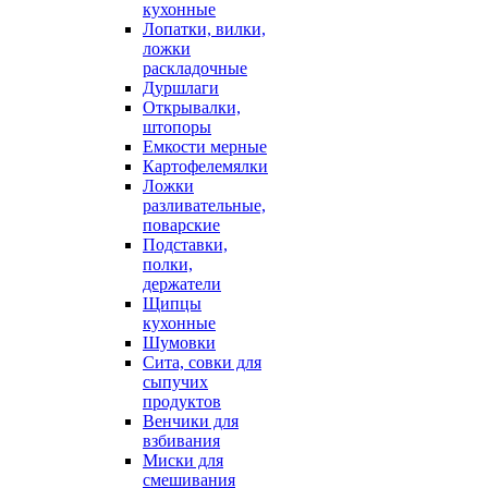
кухонные
Лопатки, вилки,
ложки
раскладочные
Дуршлаги
Открывалки,
штопоры
Емкости мерные
Картофелемялки
Ложки
разливательные,
поварские
Подставки,
полки,
держатели
Щипцы
кухонные
Шумовки
Сита, совки для
сыпучих
продуктов
Венчики для
взбивания
Миски для
смешивания