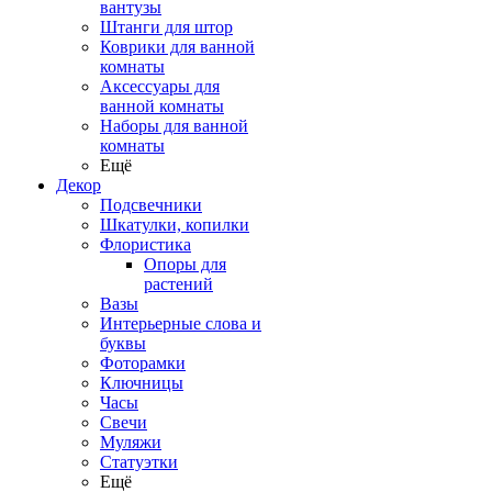
вантузы
Штанги для штор
Коврики для ванной
комнаты
Аксессуары для
ванной комнаты
Наборы для ванной
комнаты
Ещё
Декор
Подсвечники
Шкатулки, копилки
Флористика
Опоры для
растений
Вазы
Интерьерные слова и
буквы
Фоторамки
Ключницы
Часы
Свечи
Муляжи
Статуэтки
Ещё