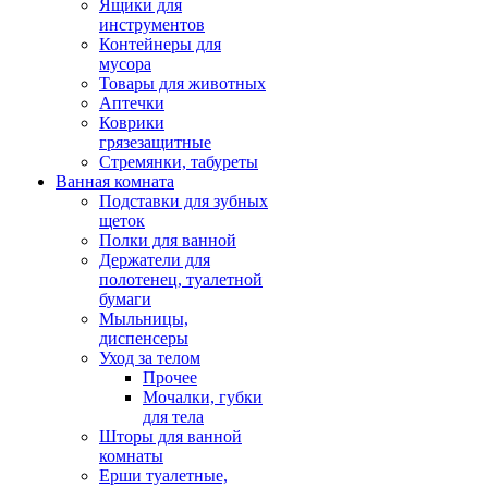
Ящики для
инструментов
Контейнеры для
мусора
Товары для животных
Аптечки
Коврики
грязезащитные
Стремянки, табуреты
Ванная комната
Подставки для зубных
щеток
Полки для ванной
Держатели для
полотенец, туалетной
бумаги
Мыльницы,
диспенсеры
Уход за телом
Прочее
Мочалки, губки
для тела
Шторы для ванной
комнаты
Ерши туалетные,