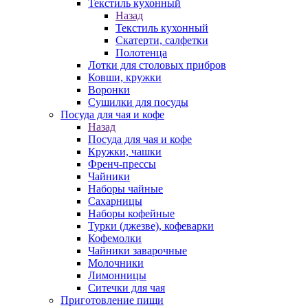
Текстиль кухонный
Назад
Текстиль кухонный
Скатерти, салфетки
Полотенца
Лотки для столовых прибров
Ковши, кружки
Воронки
Сушилки для посуды
Посуда для чая и кофе
Назад
Посуда для чая и кофе
Кружки, чашки
Френч-прессы
Чайники
Наборы чайные
Сахарницы
Наборы кофейные
Турки (джезве), кофеварки
Кофемолки
Чайники заварочные
Молочники
Лимонницы
Ситечки для чая
Приготовление пищи