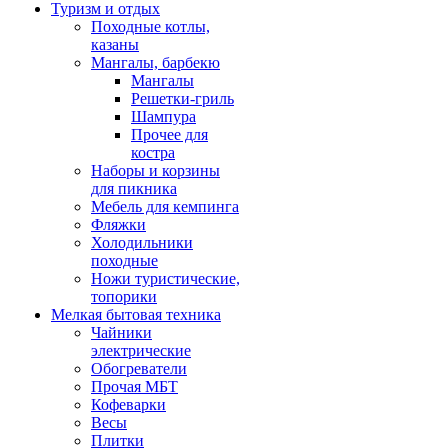
Туризм и отдых
Походные котлы,
казаны
Мангалы, барбекю
Мангалы
Решетки-гриль
Шампура
Прочее для
костра
Наборы и корзины
для пикника
Мебель для кемпинга
Фляжки
Холодильники
походные
Ножи туристические,
топорики
Мелкая бытовая техника
Чайники
электрические
Обогреватели
Прочая МБТ
Кофеварки
Весы
Плитки