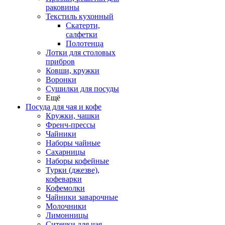
раковины
Текстиль кухонный
Скатерти,
салфетки
Полотенца
Лотки для столовых
прибров
Ковши, кружки
Воронки
Сушилки для посуды
Ещё
Посуда для чая и кофе
Кружки, чашки
Френч-прессы
Чайники
Наборы чайные
Сахарницы
Наборы кофейные
Турки (джезве),
кофеварки
Кофемолки
Чайники заварочные
Молочники
Лимонницы
Ситечки для чая