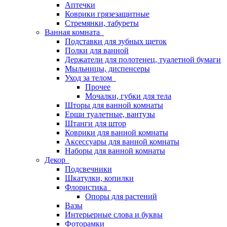
Аптечки
Коврики грязезащитные
Стремянки, табуреты
Ванная комната
Подставки для зубных щеток
Полки для ванной
Держатели для полотенец, туалетной бумаги
Мыльницы, диспенсеры
Уход за телом
Прочее
Мочалки, губки для тела
Шторы для ванной комнаты
Ерши туалетные, вантузы
Штанги для штор
Коврики для ванной комнаты
Аксессуары для ванной комнаты
Наборы для ванной комнаты
Декор
Подсвечники
Шкатулки, копилки
Флористика
Опоры для растений
Вазы
Интерьерные слова и буквы
Фоторамки