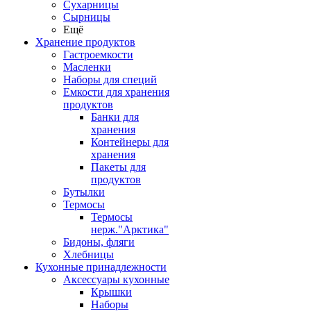
Сухарницы
Сырницы
Ещё
Хранение продуктов
Гастроемкости
Масленки
Наборы для специй
Емкости для хранения
продуктов
Банки для
хранения
Контейнеры для
хранения
Пакеты для
продуктов
Бутылки
Термосы
Термосы
нерж."Арктика"
Бидоны, фляги
Хлебницы
Кухонные принадлежности
Аксессуары кухонные
Крышки
Наборы