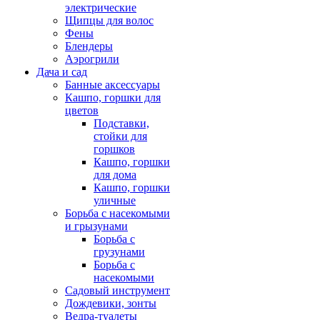
электрические
Щипцы для волос
Фены
Блендеры
Аэрогрили
Дача и сад
Банные аксессуары
Кашпо, горшки для
цветов
Подставки,
стойки для
горшков
Кашпо, горшки
для дома
Кашпо, горшки
уличные
Борьба с насекомыми
и грызунами
Борьба с
грузунами
Борьба с
насекомыми
Садовый инструмент
Дождевики, зонты
Ведра-туалеты