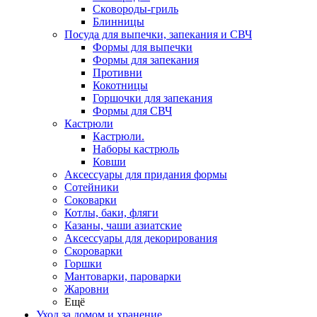
Сковороды-гриль
Блинницы
Посуда для выпечки, запекания и СВЧ
Формы для выпечки
Формы для запекания
Противни
Кокотницы
Горшочки для запекания
Формы для СВЧ
Кастрюли
Кастрюли.
Наборы кастрюль
Ковши
Аксессуары для придания формы
Сотейники
Соковарки
Котлы, баки, фляги
Казаны, чаши азиатские
Аксессуары для декорирования
Скороварки
Горшки
Мантоварки, пароварки
Жаровни
Ещё
Уход за домом и хранение