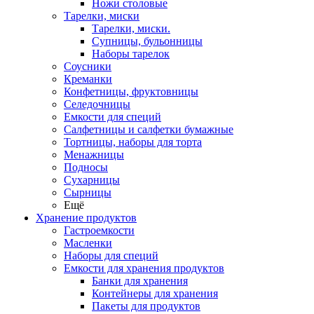
Ножи столовые
Тарелки, миски
Тарелки, миски.
Супницы, бульонницы
Наборы тарелок
Соусники
Креманки
Конфетницы, фруктовницы
Селедочницы
Емкости для специй
Салфетницы и салфетки бумажные
Тортницы, наборы для торта
Менажницы
Подносы
Сухарницы
Сырницы
Ещё
Хранение продуктов
Гастроемкости
Масленки
Наборы для специй
Емкости для хранения продуктов
Банки для хранения
Контейнеры для хранения
Пакеты для продуктов