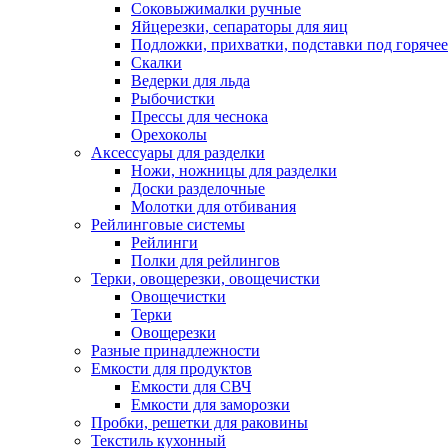
Соковыжималки ручные
Яйцерезки, сепараторы для яиц
Подложки, прихватки, подставки под горячее
Скалки
Ведерки для льда
Рыбочистки
Прессы для чеснока
Орехоколы
Аксессуары для разделки
Ножи, ножницы для разделки
Доски разделочные
Молотки для отбивания
Рейлинговые системы
Рейлинги
Полки для рейлингов
Терки, овощерезки, овощечистки
Овощечистки
Терки
Овощерезки
Разные принадлежности
Емкости для продуктов
Емкости для СВЧ
Емкости для заморозки
Пробки, решетки для раковины
Текстиль кухонный