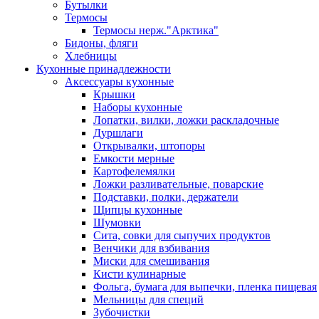
Бутылки
Термосы
Термосы нерж."Арктика"
Бидоны, фляги
Хлебницы
Кухонные принадлежности
Аксессуары кухонные
Крышки
Наборы кухонные
Лопатки, вилки, ложки раскладочные
Дуршлаги
Открывалки, штопоры
Емкости мерные
Картофелемялки
Ложки разливательные, поварские
Подставки, полки, держатели
Щипцы кухонные
Шумовки
Сита, совки для сыпучих продуктов
Венчики для взбивания
Миски для смешивания
Кисти кулинарные
Фольга, бумага для выпечки, пленка пищевая
Мельницы для специй
Зубочистки