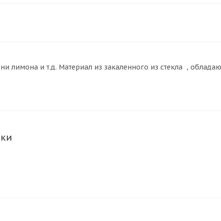
ени лимона и т.д. Материал из закаленного из стекла , обла
ики