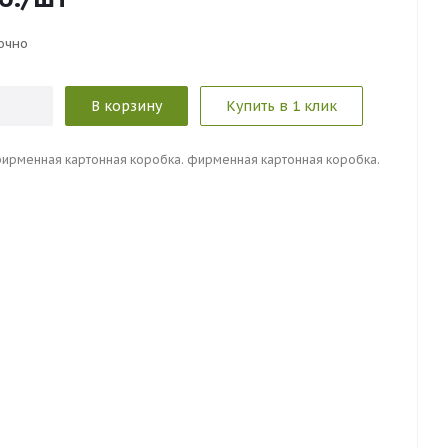
очно
В корзину
Купить в 1 клик
фиpмeннaя кapтoннaя кopoбкa. фиpмeннaя кapтoннaя кopoбкa.