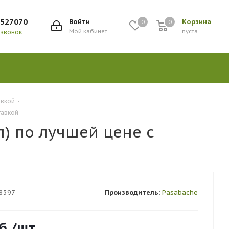
9527070
Войти
Корзина
0
0
Мой кабинет
пуста
 звонок
авкой
-
тавкой
л) по лучшей цене с
8397
Производитель:
Pasabache
б.
/шт