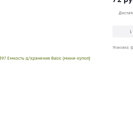
Достат
Упaкoвкa: 